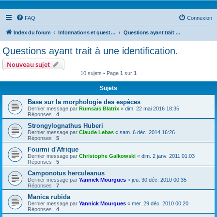
FAQ
Connexion
Index du forum
Informations et questions taxonomiques
Questions ayant trait à une identification.
Questions ayant trait à une identification.
Nouveau sujet
10 sujets • Page
1
sur
1
Sujets
Base sur la morphologie des espèces
Dernier message par
Rumsaïs Blatrix
«
dim. 22 mai 2016 18:35
Réponses :
4
Strongylognathus Huberi
Dernier message par
Claude Lebas
«
sam. 6 déc. 2014 16:26
Réponses :
5
Fourmi d'Afrique
Dernier message par
Christophe Galkowski
«
dim. 2 janv. 2011 01:03
Réponses :
5
Camponotus herculeanus
Dernier message par
Yannick Mourgues
«
jeu. 30 déc. 2010 00:35
Réponses :
7
Manica rubida
Dernier message par
Yannick Mourgues
«
mer. 29 déc. 2010 00:20
Réponses :
4