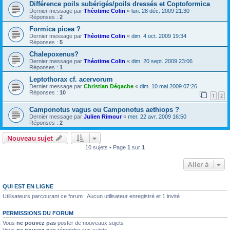
Différence poils subérigés/poils dressés et Coptoformica
Dernier message par
Théotime Colin
«
lun. 28 déc. 2009 21:30
Réponses :
2
Formica picea ?
Dernier message par
Théotime Colin
«
dim. 4 oct. 2009 19:34
Réponses :
5
Chalepoxenus?
Dernier message par
Théotime Colin
«
dim. 20 sept. 2009 23:06
Réponses :
1
Leptothorax cf. acervorum
Dernier message par
Christian Dégache
«
dim. 10 mai 2009 07:26
Réponses :
10
1
2
Camponotus vagus ou Camponotus aethiops ?
Dernier message par
Julien Rimour
«
mer. 22 avr. 2009 16:50
Réponses :
2
Nouveau sujet
10 sujets • Page
1
sur
1
Aller à
QUI EST EN LIGNE
Utilisateurs parcourant ce forum : Aucun utilisateur enregistré et 1 invité
PERMISSIONS DU FORUM
Vous
ne pouvez pas
poster de nouveaux sujets
Vous
ne pouvez pas
répondre aux sujets