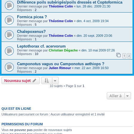
Différence poils subérigés/poils dressés et Coptoformica
Dernier message par
Théotime Colin
«
lun. 28 déc. 2009 21:30
Réponses :
2
Formica picea ?
Dernier message par
Théotime Colin
«
dim. 4 oct. 2009 19:34
Réponses :
5
Chalepoxenus?
Dernier message par
Théotime Colin
«
dim. 20 sept. 2009 23:06
Réponses :
1
Leptothorax cf. acervorum
Dernier message par
Christian Dégache
«
dim. 10 mai 2009 07:26
Réponses :
10
1
2
Camponotus vagus ou Camponotus aethiops ?
Dernier message par
Julien Rimour
«
mer. 22 avr. 2009 16:50
Réponses :
2
Nouveau sujet
10 sujets • Page
1
sur
1
Aller à
QUI EST EN LIGNE
Utilisateurs parcourant ce forum : Aucun utilisateur enregistré et 1 invité
PERMISSIONS DU FORUM
Vous
ne pouvez pas
poster de nouveaux sujets
Vous
ne pouvez pas
répondre aux sujets