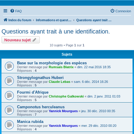
FAQ
Connexion
Index du forum
Informations et questions taxonomiques
Questions ayant trait à une identification.
Questions ayant trait à une identification.
Nouveau sujet
10 sujets • Page
1
sur
1
Sujets
Base sur la morphologie des espèces
Dernier message par
Rumsaïs Blatrix
«
dim. 22 mai 2016 18:35
Réponses :
4
Strongylognathus Huberi
Dernier message par
Claude Lebas
«
sam. 6 déc. 2014 16:26
Réponses :
5
Fourmi d'Afrique
Dernier message par
Christophe Galkowski
«
dim. 2 janv. 2011 01:03
Réponses :
5
Camponotus herculeanus
Dernier message par
Yannick Mourgues
«
jeu. 30 déc. 2010 00:35
Réponses :
7
Manica rubida
Dernier message par
Yannick Mourgues
«
mer. 29 déc. 2010 00:20
Réponses :
4