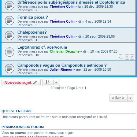
Différence poils subérigés/poils dressés et Coptoformica
Dernier message par
Théotime Colin
«
lun. 28 déc. 2009 21:30
Réponses :
2
Formica picea ?
Dernier message par
Théotime Colin
«
dim. 4 oct. 2009 19:34
Réponses :
5
Chalepoxenus?
Dernier message par
Théotime Colin
«
dim. 20 sept. 2009 23:06
Réponses :
1
Leptothorax cf. acervorum
Dernier message par
Christian Dégache
«
dim. 10 mai 2009 07:26
Réponses :
10
1
2
Camponotus vagus ou Camponotus aethiops ?
Dernier message par
Julien Rimour
«
mer. 22 avr. 2009 16:50
Réponses :
2
Nouveau sujet
10 sujets • Page
1
sur
1
Aller à
QUI EST EN LIGNE
Utilisateurs parcourant ce forum : Aucun utilisateur enregistré et 1 invité
PERMISSIONS DU FORUM
Vous
ne pouvez pas
poster de nouveaux sujets
Vous
ne pouvez pas
répondre aux sujets