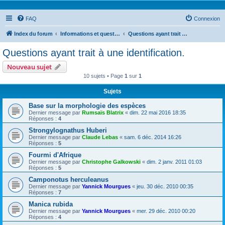
FAQ
Connexion
Index du forum
Informations et questions taxonomiques
Questions ayant trait à une identification.
Questions ayant trait à une identification.
Nouveau sujet
10 sujets • Page
1
sur
1
Sujets
Base sur la morphologie des espèces
Dernier message par
Rumsaïs Blatrix
«
dim. 22 mai 2016 18:35
Réponses :
4
Strongylognathus Huberi
Dernier message par
Claude Lebas
«
sam. 6 déc. 2014 16:26
Réponses :
5
Fourmi d'Afrique
Dernier message par
Christophe Galkowski
«
dim. 2 janv. 2011 01:03
Réponses :
5
Camponotus herculeanus
Dernier message par
Yannick Mourgues
«
jeu. 30 déc. 2010 00:35
Réponses :
7
Manica rubida
Dernier message par
Yannick Mourgues
«
mer. 29 déc. 2010 00:20
Réponses :
4