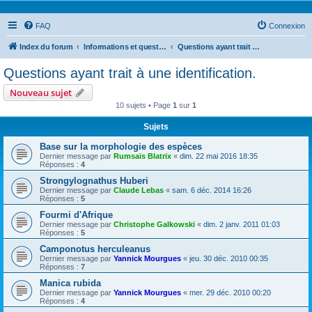
FAQ
Connexion
Index du forum
Informations et questions taxonomiques
Questions ayant trait à une identification.
Questions ayant trait à une identification.
Nouveau sujet
10 sujets • Page
1
sur
1
Sujets
Base sur la morphologie des espèces
Dernier message par
Rumsaïs Blatrix
«
dim. 22 mai 2016 18:35
Réponses :
4
Strongylognathus Huberi
Dernier message par
Claude Lebas
«
sam. 6 déc. 2014 16:26
Réponses :
5
Fourmi d'Afrique
Dernier message par
Christophe Galkowski
«
dim. 2 janv. 2011 01:03
Réponses :
5
Camponotus herculeanus
Dernier message par
Yannick Mourgues
«
jeu. 30 déc. 2010 00:35
Réponses :
7
Manica rubida
Dernier message par
Yannick Mourgues
«
mer. 29 déc. 2010 00:20
Réponses :
4