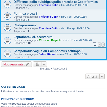
Différence poils subérigés/poils dressés et Coptoformica
Dernier message par
Théotime Colin
«
lun. 28 déc. 2009 21:30
Réponses :
2
Formica picea ?
Dernier message par
Théotime Colin
«
dim. 4 oct. 2009 19:34
Réponses :
5
Chalepoxenus?
Dernier message par
Théotime Colin
«
dim. 20 sept. 2009 23:06
Réponses :
1
Leptothorax cf. acervorum
Dernier message par
Christian Dégache
«
dim. 10 mai 2009 07:26
Réponses :
10
1
2
Camponotus vagus ou Camponotus aethiops ?
Dernier message par
Julien Rimour
«
mer. 22 avr. 2009 16:50
Réponses :
2
Nouveau sujet
10 sujets • Page
1
sur
1
Aller à
QUI EST EN LIGNE
Utilisateurs parcourant ce forum : Aucun utilisateur enregistré et 1 invité
PERMISSIONS DU FORUM
Vous
ne pouvez pas
poster de nouveaux sujets
Vous
ne pouvez pas
répondre aux sujets