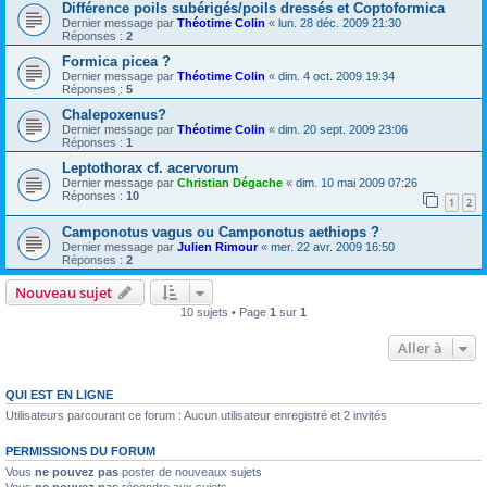
Différence poils subérigés/poils dressés et Coptoformica
Dernier message par
Théotime Colin
«
lun. 28 déc. 2009 21:30
Réponses :
2
Formica picea ?
Dernier message par
Théotime Colin
«
dim. 4 oct. 2009 19:34
Réponses :
5
Chalepoxenus?
Dernier message par
Théotime Colin
«
dim. 20 sept. 2009 23:06
Réponses :
1
Leptothorax cf. acervorum
Dernier message par
Christian Dégache
«
dim. 10 mai 2009 07:26
Réponses :
10
1
2
Camponotus vagus ou Camponotus aethiops ?
Dernier message par
Julien Rimour
«
mer. 22 avr. 2009 16:50
Réponses :
2
Nouveau sujet
10 sujets • Page
1
sur
1
Aller à
QUI EST EN LIGNE
Utilisateurs parcourant ce forum : Aucun utilisateur enregistré et 2 invités
PERMISSIONS DU FORUM
Vous
ne pouvez pas
poster de nouveaux sujets
Vous
ne pouvez pas
répondre aux sujets