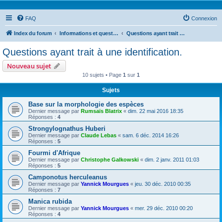
FAQ
Connexion
Index du forum
Informations et questions taxonomiques
Questions ayant trait à une identification.
Questions ayant trait à une identification.
Nouveau sujet
10 sujets • Page
1
sur
1
Sujets
Base sur la morphologie des espèces
Dernier message par
Rumsaïs Blatrix
«
dim. 22 mai 2016 18:35
Réponses :
4
Strongylognathus Huberi
Dernier message par
Claude Lebas
«
sam. 6 déc. 2014 16:26
Réponses :
5
Fourmi d'Afrique
Dernier message par
Christophe Galkowski
«
dim. 2 janv. 2011 01:03
Réponses :
5
Camponotus herculeanus
Dernier message par
Yannick Mourgues
«
jeu. 30 déc. 2010 00:35
Réponses :
7
Manica rubida
Dernier message par
Yannick Mourgues
«
mer. 29 déc. 2010 00:20
Réponses :
4