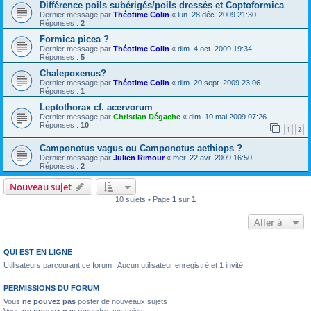
Différence poils subérigés/poils dressés et Coptoformica
Dernier message par
Théotime Colin
«
lun. 28 déc. 2009 21:30
Réponses :
2
Formica picea ?
Dernier message par
Théotime Colin
«
dim. 4 oct. 2009 19:34
Réponses :
5
Chalepoxenus?
Dernier message par
Théotime Colin
«
dim. 20 sept. 2009 23:06
Réponses :
1
Leptothorax cf. acervorum
Dernier message par
Christian Dégache
«
dim. 10 mai 2009 07:26
Réponses :
10
1
2
Camponotus vagus ou Camponotus aethiops ?
Dernier message par
Julien Rimour
«
mer. 22 avr. 2009 16:50
Réponses :
2
Nouveau sujet
10 sujets • Page
1
sur
1
Aller à
QUI EST EN LIGNE
Utilisateurs parcourant ce forum : Aucun utilisateur enregistré et 1 invité
PERMISSIONS DU FORUM
Vous
ne pouvez pas
poster de nouveaux sujets
Vous
ne pouvez pas
répondre aux sujets