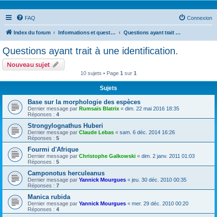
FAQ
Connexion
Index du forum
Informations et questions taxonomiques
Questions ayant trait à une identification.
Questions ayant trait à une identification.
Nouveau sujet
10 sujets • Page
1
sur
1
Sujets
Base sur la morphologie des espèces
Dernier message par
Rumsaïs Blatrix
«
dim. 22 mai 2016 18:35
Réponses :
4
Strongylognathus Huberi
Dernier message par
Claude Lebas
«
sam. 6 déc. 2014 16:26
Réponses :
5
Fourmi d'Afrique
Dernier message par
Christophe Galkowski
«
dim. 2 janv. 2011 01:03
Réponses :
5
Camponotus herculeanus
Dernier message par
Yannick Mourgues
«
jeu. 30 déc. 2010 00:35
Réponses :
7
Manica rubida
Dernier message par
Yannick Mourgues
«
mer. 29 déc. 2010 00:20
Réponses :
4