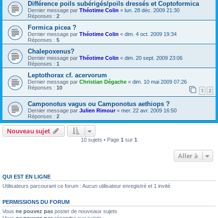
Différence poils subérigés/poils dressés et Coptoformica
Dernier message par
Théotime Colin
«
lun. 28 déc. 2009 21:30
Réponses :
2
Formica picea ?
Dernier message par
Théotime Colin
«
dim. 4 oct. 2009 19:34
Réponses :
5
Chalepoxenus?
Dernier message par
Théotime Colin
«
dim. 20 sept. 2009 23:06
Réponses :
1
Leptothorax cf. acervorum
Dernier message par
Christian Dégache
«
dim. 10 mai 2009 07:26
Réponses :
10
1
2
Camponotus vagus ou Camponotus aethiops ?
Dernier message par
Julien Rimour
«
mer. 22 avr. 2009 16:50
Réponses :
2
Nouveau sujet
10 sujets • Page
1
sur
1
Aller à
QUI EST EN LIGNE
Utilisateurs parcourant ce forum : Aucun utilisateur enregistré et 1 invité
PERMISSIONS DU FORUM
Vous
ne pouvez pas
poster de nouveaux sujets
Vous
ne pouvez pas
répondre aux sujets