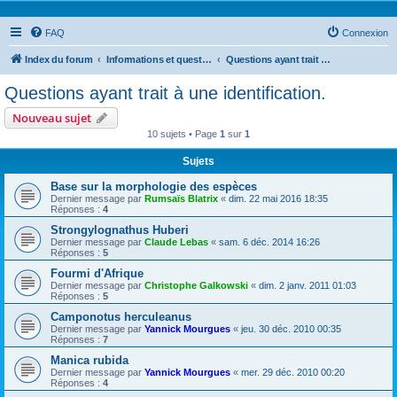
FAQ
Connexion
Index du forum
Informations et questions taxonomiques
Questions ayant trait à une identification.
Questions ayant trait à une identification.
Nouveau sujet
10 sujets • Page
1
sur
1
Sujets
Base sur la morphologie des espèces
Dernier message par
Rumsaïs Blatrix
«
dim. 22 mai 2016 18:35
Réponses :
4
Strongylognathus Huberi
Dernier message par
Claude Lebas
«
sam. 6 déc. 2014 16:26
Réponses :
5
Fourmi d'Afrique
Dernier message par
Christophe Galkowski
«
dim. 2 janv. 2011 01:03
Réponses :
5
Camponotus herculeanus
Dernier message par
Yannick Mourgues
«
jeu. 30 déc. 2010 00:35
Réponses :
7
Manica rubida
Dernier message par
Yannick Mourgues
«
mer. 29 déc. 2010 00:20
Réponses :
4