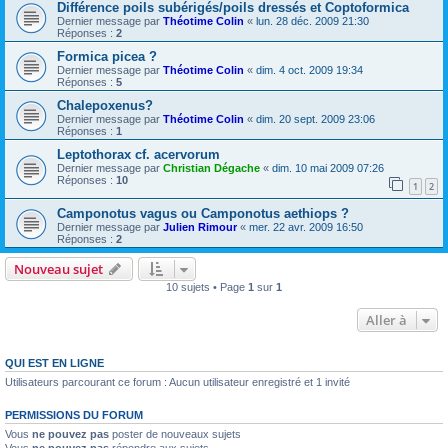
Différence poils subérigés/poils dressés et Coptoformica
Dernier message par
Théotime Colin
«
lun. 28 déc. 2009 21:30
Réponses :
2
Formica picea ?
Dernier message par
Théotime Colin
«
dim. 4 oct. 2009 19:34
Réponses :
5
Chalepoxenus?
Dernier message par
Théotime Colin
«
dim. 20 sept. 2009 23:06
Réponses :
1
Leptothorax cf. acervorum
Dernier message par
Christian Dégache
«
dim. 10 mai 2009 07:26
Réponses :
10
1
2
Camponotus vagus ou Camponotus aethiops ?
Dernier message par
Julien Rimour
«
mer. 22 avr. 2009 16:50
Réponses :
2
Nouveau sujet
10 sujets • Page
1
sur
1
Aller à
QUI EST EN LIGNE
Utilisateurs parcourant ce forum : Aucun utilisateur enregistré et 1 invité
PERMISSIONS DU FORUM
Vous
ne pouvez pas
poster de nouveaux sujets
Vous
ne pouvez pas
répondre aux sujets