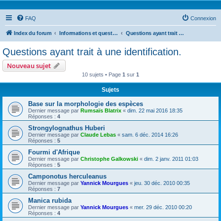
FAQ
Connexion
Index du forum
Informations et questions taxonomiques
Questions ayant trait à une identification.
Questions ayant trait à une identification.
Nouveau sujet
10 sujets • Page
1
sur
1
Sujets
Base sur la morphologie des espèces
Dernier message par
Rumsaïs Blatrix
«
dim. 22 mai 2016 18:35
Réponses :
4
Strongylognathus Huberi
Dernier message par
Claude Lebas
«
sam. 6 déc. 2014 16:26
Réponses :
5
Fourmi d'Afrique
Dernier message par
Christophe Galkowski
«
dim. 2 janv. 2011 01:03
Réponses :
5
Camponotus herculeanus
Dernier message par
Yannick Mourgues
«
jeu. 30 déc. 2010 00:35
Réponses :
7
Manica rubida
Dernier message par
Yannick Mourgues
«
mer. 29 déc. 2010 00:20
Réponses :
4