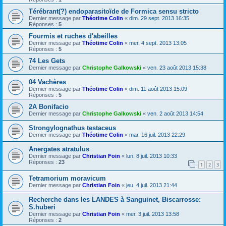
Térébrant(?) endoparasitoïde de Formica sensu stricto
Dernier message par
Théotime Colin
«
dim. 29 sept. 2013 16:35
Réponses :
5
Fourmis et ruches d'abeilles
Dernier message par
Théotime Colin
«
mer. 4 sept. 2013 13:05
Réponses :
5
74 Les Gets
Dernier message par
Christophe Galkowski
«
ven. 23 août 2013 15:38
04 Vachères
Dernier message par
Théotime Colin
«
dim. 11 août 2013 15:09
Réponses :
5
2A Bonifacio
Dernier message par
Christophe Galkowski
«
ven. 2 août 2013 14:54
Strongylognathus testaceus
Dernier message par
Théotime Colin
«
mar. 16 juil. 2013 22:29
Anergates atratulus
Dernier message par
Christian Foin
«
lun. 8 juil. 2013 10:33
Réponses :
23
1
2
3
Tetramorium moravicum
Dernier message par
Christian Foin
«
jeu. 4 juil. 2013 21:44
Recherche dans les LANDES à Sanguinet, Biscarrosse:
S.huberi
Dernier message par
Christian Foin
«
mer. 3 juil. 2013 13:58
Réponses :
2