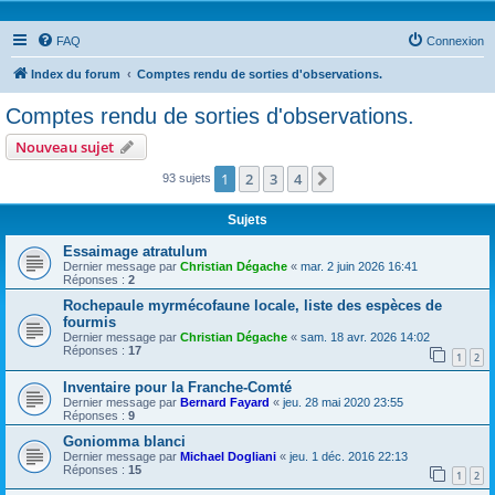
FAQ
Connexion
Index du forum
Comptes rendu de sorties d'observations.
Comptes rendu de sorties d'observations.
Nouveau sujet
1
2
3
4
Suivante
93 sujets
Sujets
Essaimage atratulum
Dernier message par
Christian Dégache
«
mar. 2 juin 2026 16:41
Réponses :
2
Rochepaule myrmécofaune locale, liste des espèces de
fourmis
Dernier message par
Christian Dégache
«
sam. 18 avr. 2026 14:02
Réponses :
17
1
2
Inventaire pour la Franche-Comté
Dernier message par
Bernard Fayard
«
jeu. 28 mai 2020 23:55
Réponses :
9
Goniomma blanci
Dernier message par
Michael Dogliani
«
jeu. 1 déc. 2016 22:13
Réponses :
15
1
2