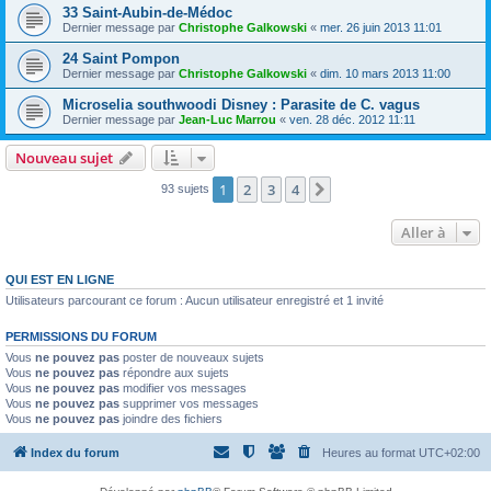
33 Saint-Aubin-de-Médoc
Dernier message par
Christophe Galkowski
«
mer. 26 juin 2013 11:01
24 Saint Pompon
Dernier message par
Christophe Galkowski
«
dim. 10 mars 2013 11:00
Microselia southwoodi Disney : Parasite de C. vagus
Dernier message par
Jean-Luc Marrou
«
ven. 28 déc. 2012 11:11
Nouveau sujet
1
2
3
4
Suivante
93 sujets
Aller à
QUI EST EN LIGNE
Utilisateurs parcourant ce forum : Aucun utilisateur enregistré et 1 invité
PERMISSIONS DU FORUM
Vous
ne pouvez pas
poster de nouveaux sujets
Vous
ne pouvez pas
répondre aux sujets
Vous
ne pouvez pas
modifier vos messages
Vous
ne pouvez pas
supprimer vos messages
Vous
ne pouvez pas
joindre des fichiers
Index du forum
Heures au format
UTC+02:00