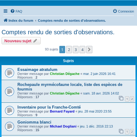
FAQ
Connexion
Index du forum
Comptes rendu de sorties d'observations.
Comptes rendu de sorties d'observations.
Nouveau sujet
1
2
3
4
Suivante
93 sujets
Sujets
Essaimage atratulum
Dernier message par
Christian Dégache
«
mar. 2 juin 2026 16:41
Réponses :
2
Rochepaule myrmécofaune locale, liste des espèces de
fourmis
Dernier message par
Christian Dégache
«
sam. 18 avr. 2026 14:02
Réponses :
17
1
2
Inventaire pour la Franche-Comté
Dernier message par
Bernard Fayard
«
jeu. 28 mai 2020 23:55
Réponses :
9
Goniomma blanci
Dernier message par
Michael Dogliani
«
jeu. 1 déc. 2016 22:13
Réponses :
15
1
2