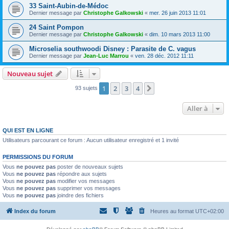
33 Saint-Aubin-de-Médoc
Dernier message par
Christophe Galkowski
«
mer. 26 juin 2013 11:01
24 Saint Pompon
Dernier message par
Christophe Galkowski
«
dim. 10 mars 2013 11:00
Microselia southwoodi Disney : Parasite de C. vagus
Dernier message par
Jean-Luc Marrou
«
ven. 28 déc. 2012 11:11
Nouveau sujet
1
2
3
4
Suivante
93 sujets
Aller à
QUI EST EN LIGNE
Utilisateurs parcourant ce forum : Aucun utilisateur enregistré et 1 invité
PERMISSIONS DU FORUM
Vous
ne pouvez pas
poster de nouveaux sujets
Vous
ne pouvez pas
répondre aux sujets
Vous
ne pouvez pas
modifier vos messages
Vous
ne pouvez pas
supprimer vos messages
Vous
ne pouvez pas
joindre des fichiers
Index du forum
Heures au format
UTC+02:00