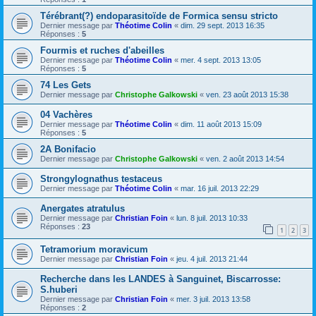
Térébrant(?) endoparasitoïde de Formica sensu stricto
Dernier message par
Théotime Colin
«
dim. 29 sept. 2013 16:35
Réponses :
5
Fourmis et ruches d'abeilles
Dernier message par
Théotime Colin
«
mer. 4 sept. 2013 13:05
Réponses :
5
74 Les Gets
Dernier message par
Christophe Galkowski
«
ven. 23 août 2013 15:38
04 Vachères
Dernier message par
Théotime Colin
«
dim. 11 août 2013 15:09
Réponses :
5
2A Bonifacio
Dernier message par
Christophe Galkowski
«
ven. 2 août 2013 14:54
Strongylognathus testaceus
Dernier message par
Théotime Colin
«
mar. 16 juil. 2013 22:29
Anergates atratulus
Dernier message par
Christian Foin
«
lun. 8 juil. 2013 10:33
Réponses :
23
1
2
3
Tetramorium moravicum
Dernier message par
Christian Foin
«
jeu. 4 juil. 2013 21:44
Recherche dans les LANDES à Sanguinet, Biscarrosse:
S.huberi
Dernier message par
Christian Foin
«
mer. 3 juil. 2013 13:58
Réponses :
2