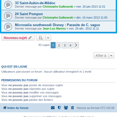
33 Saint-Aubin-de-Médoc
Dernier message par
Christophe Galkowski
«
mer. 26 juin 2013 11:01
24 Saint Pompon
Dernier message par
Christophe Galkowski
«
dim. 10 mars 2013 11:00
Microselia southwoodi Disney : Parasite de C. vagus
Dernier message par
Jean-Luc Marrou
«
ven. 28 déc. 2012 11:11
Nouveau sujet
1
2
3
4
Suivante
93 sujets
Aller à
QUI EST EN LIGNE
Utilisateurs parcourant ce forum : Aucun utilisateur enregistré et 1 invité
PERMISSIONS DU FORUM
Vous
ne pouvez pas
poster de nouveaux sujets
Vous
ne pouvez pas
répondre aux sujets
Vous
ne pouvez pas
modifier vos messages
Vous
ne pouvez pas
supprimer vos messages
Vous
ne pouvez pas
joindre des fichiers
Index du forum
Heures au format
UTC+02:00