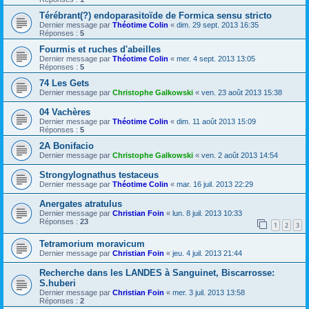
Térébrant(?) endoparasitoïde de Formica sensu stricto
Dernier message par
Théotime Colin
«
dim. 29 sept. 2013 16:35
Réponses :
5
Fourmis et ruches d'abeilles
Dernier message par
Théotime Colin
«
mer. 4 sept. 2013 13:05
Réponses :
5
74 Les Gets
Dernier message par
Christophe Galkowski
«
ven. 23 août 2013 15:38
04 Vachères
Dernier message par
Théotime Colin
«
dim. 11 août 2013 15:09
Réponses :
5
2A Bonifacio
Dernier message par
Christophe Galkowski
«
ven. 2 août 2013 14:54
Strongylognathus testaceus
Dernier message par
Théotime Colin
«
mar. 16 juil. 2013 22:29
Anergates atratulus
Dernier message par
Christian Foin
«
lun. 8 juil. 2013 10:33
Réponses :
23
1
2
3
Tetramorium moravicum
Dernier message par
Christian Foin
«
jeu. 4 juil. 2013 21:44
Recherche dans les LANDES à Sanguinet, Biscarrosse:
S.huberi
Dernier message par
Christian Foin
«
mer. 3 juil. 2013 13:58
Réponses :
2