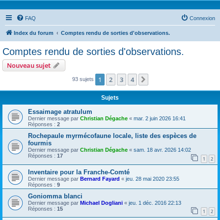
FAQ
Connexion
Index du forum
Comptes rendu de sorties d'observations.
Comptes rendu de sorties d'observations.
Nouveau sujet
1
2
3
4
Suivante
93 sujets
Sujets
Essaimage atratulum
Dernier message par
Christian Dégache
«
mar. 2 juin 2026 16:41
Réponses :
2
Rochepaule myrmécofaune locale, liste des espèces de
fourmis
Dernier message par
Christian Dégache
«
sam. 18 avr. 2026 14:02
Réponses :
17
1
2
Inventaire pour la Franche-Comté
Dernier message par
Bernard Fayard
«
jeu. 28 mai 2020 23:55
Réponses :
9
Goniomma blanci
Dernier message par
Michael Dogliani
«
jeu. 1 déc. 2016 22:13
Réponses :
15
1
2