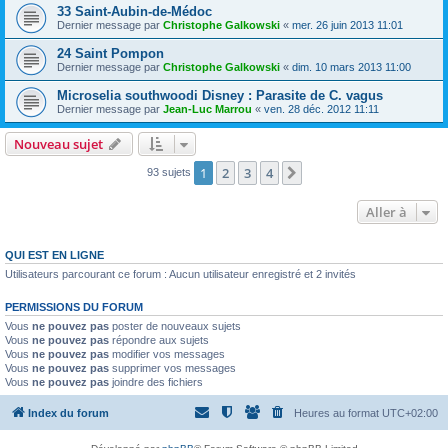
33 Saint-Aubin-de-Médoc
Dernier message par
Christophe Galkowski
«
mer. 26 juin 2013 11:01
24 Saint Pompon
Dernier message par
Christophe Galkowski
«
dim. 10 mars 2013 11:00
Microselia southwoodi Disney : Parasite de C. vagus
Dernier message par
Jean-Luc Marrou
«
ven. 28 déc. 2012 11:11
Nouveau sujet
1
2
3
4
Suivante
93 sujets
Aller à
QUI EST EN LIGNE
Utilisateurs parcourant ce forum : Aucun utilisateur enregistré et 2 invités
PERMISSIONS DU FORUM
Vous
ne pouvez pas
poster de nouveaux sujets
Vous
ne pouvez pas
répondre aux sujets
Vous
ne pouvez pas
modifier vos messages
Vous
ne pouvez pas
supprimer vos messages
Vous
ne pouvez pas
joindre des fichiers
Index du forum
Heures au format
UTC+02:00