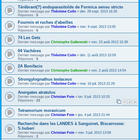
Térébrant(?) endoparasitoïde de Formica sensu stricto
Dernier message par
Théotime Colin
«
dim. 29 sept. 2013 16:35
Réponses :
5
Fourmis et ruches d'abeilles
Dernier message par
Théotime Colin
«
mer. 4 sept. 2013 13:05
Réponses :
5
74 Les Gets
Dernier message par
Christophe Galkowski
«
ven. 23 août 2013 15:38
04 Vachères
Dernier message par
Théotime Colin
«
dim. 11 août 2013 15:09
Réponses :
5
2A Bonifacio
Dernier message par
Christophe Galkowski
«
ven. 2 août 2013 14:54
Strongylognathus testaceus
Dernier message par
Théotime Colin
«
mar. 16 juil. 2013 22:29
Anergates atratulus
Dernier message par
Christian Foin
«
lun. 8 juil. 2013 10:33
Réponses :
23
1
2
3
Tetramorium moravicum
Dernier message par
Christian Foin
«
jeu. 4 juil. 2013 21:44
Recherche dans les LANDES à Sanguinet, Biscarrosse:
S.huberi
Dernier message par
Christian Foin
«
mer. 3 juil. 2013 13:58
Réponses :
2