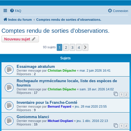
FAQ
Connexion
Index du forum
Comptes rendu de sorties d'observations.
Comptes rendu de sorties d'observations.
Nouveau sujet
1
2
3
4
Suivante
93 sujets
Sujets
Essaimage atratulum
Dernier message par
Christian Dégache
«
mar. 2 juin 2026 16:41
Réponses :
2
Rochepaule myrmécofaune locale, liste des espèces de
fourmis
Dernier message par
Christian Dégache
«
sam. 18 avr. 2026 14:02
Réponses :
17
1
2
Inventaire pour la Franche-Comté
Dernier message par
Bernard Fayard
«
jeu. 28 mai 2020 23:55
Réponses :
9
Goniomma blanci
Dernier message par
Michael Dogliani
«
jeu. 1 déc. 2016 22:13
Réponses :
15
1
2