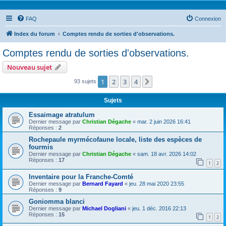
FAQ
Connexion
Index du forum
Comptes rendu de sorties d'observations.
Comptes rendu de sorties d'observations.
Nouveau sujet
1
2
3
4
Suivante
93 sujets
Sujets
Essaimage atratulum
Dernier message par
Christian Dégache
«
mar. 2 juin 2026 16:41
Réponses :
2
Rochepaule myrmécofaune locale, liste des espèces de
fourmis
Dernier message par
Christian Dégache
«
sam. 18 avr. 2026 14:02
Réponses :
17
1
2
Inventaire pour la Franche-Comté
Dernier message par
Bernard Fayard
«
jeu. 28 mai 2020 23:55
Réponses :
9
Goniomma blanci
Dernier message par
Michael Dogliani
«
jeu. 1 déc. 2016 22:13
Réponses :
15
1
2