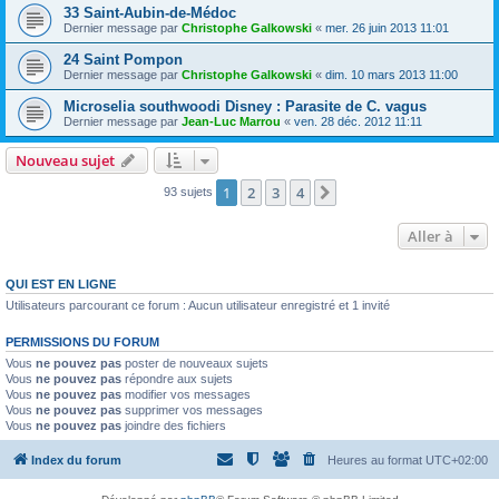
33 Saint-Aubin-de-Médoc
Dernier message par
Christophe Galkowski
«
mer. 26 juin 2013 11:01
24 Saint Pompon
Dernier message par
Christophe Galkowski
«
dim. 10 mars 2013 11:00
Microselia southwoodi Disney : Parasite de C. vagus
Dernier message par
Jean-Luc Marrou
«
ven. 28 déc. 2012 11:11
Nouveau sujet
1
2
3
4
Suivante
93 sujets
Aller à
QUI EST EN LIGNE
Utilisateurs parcourant ce forum : Aucun utilisateur enregistré et 1 invité
PERMISSIONS DU FORUM
Vous
ne pouvez pas
poster de nouveaux sujets
Vous
ne pouvez pas
répondre aux sujets
Vous
ne pouvez pas
modifier vos messages
Vous
ne pouvez pas
supprimer vos messages
Vous
ne pouvez pas
joindre des fichiers
Index du forum
Heures au format
UTC+02:00