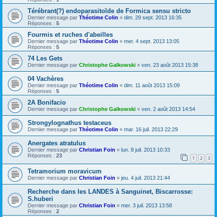
Térébrant(?) endoparasitoïde de Formica sensu stricto
Dernier message par
Théotime Colin
«
dim. 29 sept. 2013 16:35
Réponses :
5
Fourmis et ruches d'abeilles
Dernier message par
Théotime Colin
«
mer. 4 sept. 2013 13:05
Réponses :
5
74 Les Gets
Dernier message par
Christophe Galkowski
«
ven. 23 août 2013 15:38
04 Vachères
Dernier message par
Théotime Colin
«
dim. 11 août 2013 15:09
Réponses :
5
2A Bonifacio
Dernier message par
Christophe Galkowski
«
ven. 2 août 2013 14:54
Strongylognathus testaceus
Dernier message par
Théotime Colin
«
mar. 16 juil. 2013 22:29
Anergates atratulus
Dernier message par
Christian Foin
«
lun. 8 juil. 2013 10:33
Réponses :
23
1
2
3
Tetramorium moravicum
Dernier message par
Christian Foin
«
jeu. 4 juil. 2013 21:44
Recherche dans les LANDES à Sanguinet, Biscarrosse:
S.huberi
Dernier message par
Christian Foin
«
mer. 3 juil. 2013 13:58
Réponses :
2