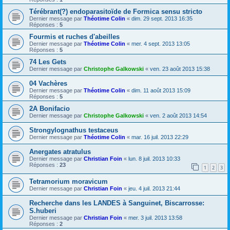
Térébrant(?) endoparasitoïde de Formica sensu stricto
Dernier message par
Théotime Colin
«
dim. 29 sept. 2013 16:35
Réponses :
5
Fourmis et ruches d'abeilles
Dernier message par
Théotime Colin
«
mer. 4 sept. 2013 13:05
Réponses :
5
74 Les Gets
Dernier message par
Christophe Galkowski
«
ven. 23 août 2013 15:38
04 Vachères
Dernier message par
Théotime Colin
«
dim. 11 août 2013 15:09
Réponses :
5
2A Bonifacio
Dernier message par
Christophe Galkowski
«
ven. 2 août 2013 14:54
Strongylognathus testaceus
Dernier message par
Théotime Colin
«
mar. 16 juil. 2013 22:29
Anergates atratulus
Dernier message par
Christian Foin
«
lun. 8 juil. 2013 10:33
Réponses :
23
1
2
3
Tetramorium moravicum
Dernier message par
Christian Foin
«
jeu. 4 juil. 2013 21:44
Recherche dans les LANDES à Sanguinet, Biscarrosse:
S.huberi
Dernier message par
Christian Foin
«
mer. 3 juil. 2013 13:58
Réponses :
2