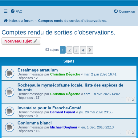
FAQ
Connexion
Index du forum
Comptes rendu de sorties d'observations.
Comptes rendu de sorties d'observations.
Nouveau sujet
1
2
3
4
Suivante
93 sujets
Sujets
Essaimage atratulum
Dernier message par
Christian Dégache
«
mar. 2 juin 2026 16:41
Réponses :
2
Rochepaule myrmécofaune locale, liste des espèces de
fourmis
Dernier message par
Christian Dégache
«
sam. 18 avr. 2026 14:02
Réponses :
17
1
2
Inventaire pour la Franche-Comté
Dernier message par
Bernard Fayard
«
jeu. 28 mai 2020 23:55
Réponses :
9
Goniomma blanci
Dernier message par
Michael Dogliani
«
jeu. 1 déc. 2016 22:13
Réponses :
15
1
2