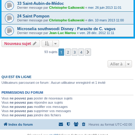
33 Saint-Aubin-de-Médoc
Dernier message par
Christophe Galkowski
«
mer. 26 juin 2013 11:01
24 Saint Pompon
Dernier message par
Christophe Galkowski
«
dim. 10 mars 2013 11:00
Microselia southwoodi Disney : Parasite de C. vagus
Dernier message par
Jean-Luc Marrou
«
ven. 28 déc. 2012 11:11
Nouveau sujet
1
2
3
4
Suivante
93 sujets
Aller à
QUI EST EN LIGNE
Utilisateurs parcourant ce forum : Aucun utilisateur enregistré et 1 invité
PERMISSIONS DU FORUM
Vous
ne pouvez pas
poster de nouveaux sujets
Vous
ne pouvez pas
répondre aux sujets
Vous
ne pouvez pas
modifier vos messages
Vous
ne pouvez pas
supprimer vos messages
Vous
ne pouvez pas
joindre des fichiers
Index du forum
Heures au format
UTC+02:00