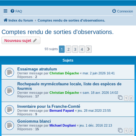
FAQ
Connexion
Index du forum
Comptes rendu de sorties d'observations.
Comptes rendu de sorties d'observations.
Nouveau sujet
1
2
3
4
Suivante
93 sujets
Sujets
Essaimage atratulum
Dernier message par
Christian Dégache
«
mar. 2 juin 2026 16:41
Réponses :
2
Rochepaule myrmécofaune locale, liste des espèces de
fourmis
Dernier message par
Christian Dégache
«
sam. 18 avr. 2026 14:02
Réponses :
17
1
2
Inventaire pour la Franche-Comté
Dernier message par
Bernard Fayard
«
jeu. 28 mai 2020 23:55
Réponses :
9
Goniomma blanci
Dernier message par
Michael Dogliani
«
jeu. 1 déc. 2016 22:13
Réponses :
15
1
2