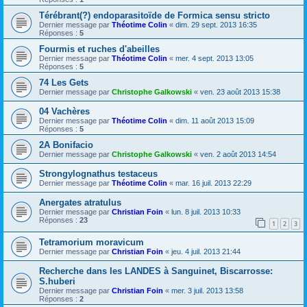
Térébrant(?) endoparasitoïde de Formica sensu stricto
Dernier message par
Théotime Colin
«
dim. 29 sept. 2013 16:35
Réponses :
5
Fourmis et ruches d'abeilles
Dernier message par
Théotime Colin
«
mer. 4 sept. 2013 13:05
Réponses :
5
74 Les Gets
Dernier message par
Christophe Galkowski
«
ven. 23 août 2013 15:38
04 Vachères
Dernier message par
Théotime Colin
«
dim. 11 août 2013 15:09
Réponses :
5
2A Bonifacio
Dernier message par
Christophe Galkowski
«
ven. 2 août 2013 14:54
Strongylognathus testaceus
Dernier message par
Théotime Colin
«
mar. 16 juil. 2013 22:29
Anergates atratulus
Dernier message par
Christian Foin
«
lun. 8 juil. 2013 10:33
Réponses :
23
1
2
3
Tetramorium moravicum
Dernier message par
Christian Foin
«
jeu. 4 juil. 2013 21:44
Recherche dans les LANDES à Sanguinet, Biscarrosse:
S.huberi
Dernier message par
Christian Foin
«
mer. 3 juil. 2013 13:58
Réponses :
2