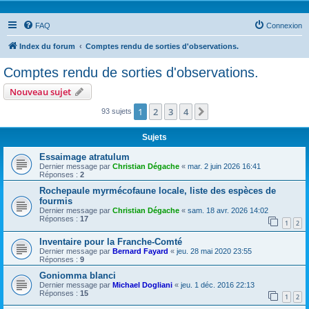
FAQ
Connexion
Index du forum
Comptes rendu de sorties d'observations.
Comptes rendu de sorties d'observations.
Nouveau sujet
1
2
3
4
Suivante
93 sujets
Sujets
Essaimage atratulum
Dernier message par
Christian Dégache
«
mar. 2 juin 2026 16:41
Réponses :
2
Rochepaule myrmécofaune locale, liste des espèces de
fourmis
Dernier message par
Christian Dégache
«
sam. 18 avr. 2026 14:02
Réponses :
17
1
2
Inventaire pour la Franche-Comté
Dernier message par
Bernard Fayard
«
jeu. 28 mai 2020 23:55
Réponses :
9
Goniomma blanci
Dernier message par
Michael Dogliani
«
jeu. 1 déc. 2016 22:13
Réponses :
15
1
2