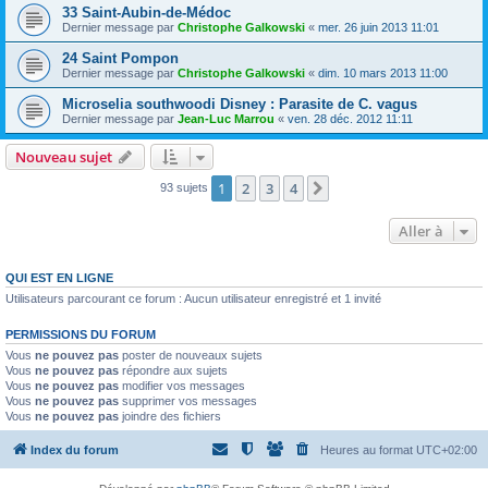
33 Saint-Aubin-de-Médoc
Dernier message par
Christophe Galkowski
«
mer. 26 juin 2013 11:01
24 Saint Pompon
Dernier message par
Christophe Galkowski
«
dim. 10 mars 2013 11:00
Microselia southwoodi Disney : Parasite de C. vagus
Dernier message par
Jean-Luc Marrou
«
ven. 28 déc. 2012 11:11
Nouveau sujet
1
2
3
4
Suivante
93 sujets
Aller à
QUI EST EN LIGNE
Utilisateurs parcourant ce forum : Aucun utilisateur enregistré et 1 invité
PERMISSIONS DU FORUM
Vous
ne pouvez pas
poster de nouveaux sujets
Vous
ne pouvez pas
répondre aux sujets
Vous
ne pouvez pas
modifier vos messages
Vous
ne pouvez pas
supprimer vos messages
Vous
ne pouvez pas
joindre des fichiers
Index du forum
Heures au format
UTC+02:00