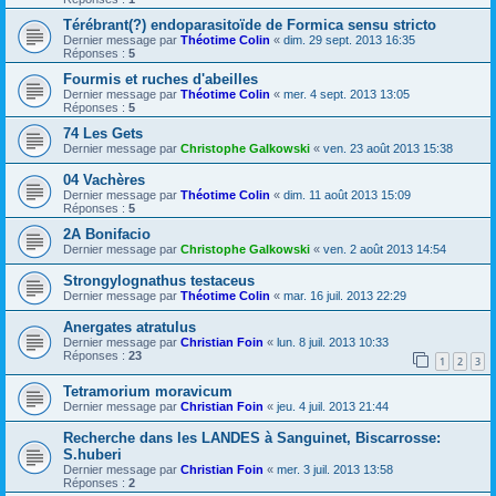
Térébrant(?) endoparasitoïde de Formica sensu stricto
Dernier message par
Théotime Colin
«
dim. 29 sept. 2013 16:35
Réponses :
5
Fourmis et ruches d'abeilles
Dernier message par
Théotime Colin
«
mer. 4 sept. 2013 13:05
Réponses :
5
74 Les Gets
Dernier message par
Christophe Galkowski
«
ven. 23 août 2013 15:38
04 Vachères
Dernier message par
Théotime Colin
«
dim. 11 août 2013 15:09
Réponses :
5
2A Bonifacio
Dernier message par
Christophe Galkowski
«
ven. 2 août 2013 14:54
Strongylognathus testaceus
Dernier message par
Théotime Colin
«
mar. 16 juil. 2013 22:29
Anergates atratulus
Dernier message par
Christian Foin
«
lun. 8 juil. 2013 10:33
Réponses :
23
1
2
3
Tetramorium moravicum
Dernier message par
Christian Foin
«
jeu. 4 juil. 2013 21:44
Recherche dans les LANDES à Sanguinet, Biscarrosse:
S.huberi
Dernier message par
Christian Foin
«
mer. 3 juil. 2013 13:58
Réponses :
2