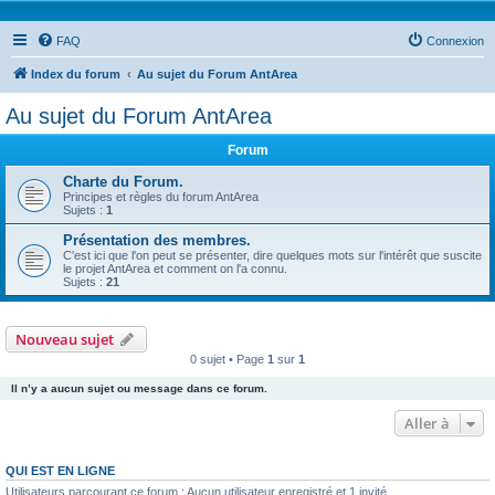
FAQ
Connexion
Index du forum
Au sujet du Forum AntArea
Au sujet du Forum AntArea
Forum
Charte du Forum.
Principes et règles du forum AntArea
Sujets :
1
Présentation des membres.
C'est ici que l'on peut se présenter, dire quelques mots sur l'intérêt que suscite
le projet AntArea et comment on l'a connu.
Sujets :
21
Nouveau sujet
0 sujet • Page
1
sur
1
Il n’y a aucun sujet ou message dans ce forum.
Aller à
QUI EST EN LIGNE
Utilisateurs parcourant ce forum : Aucun utilisateur enregistré et 1 invité