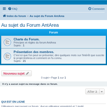
FAQ
Connexion
Index du forum
Au sujet du Forum AntArea
Au sujet du Forum AntArea
Forum
Charte du Forum.
Principes et règles du forum AntArea
Sujets :
1
Présentation des membres.
C'est ici que l'on peut se présenter, dire quelques mots sur l'intérêt que suscite
le projet AntArea et comment on l'a connu.
Sujets :
21
Nouveau sujet
0 sujet • Page
1
sur
1
Il n’y a aucun sujet ou message dans ce forum.
Aller à
QUI EST EN LIGNE
Utilisateurs parcourant ce forum : Aucun utilisateur enregistré et 1 invité