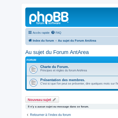
Accès rapide
FAQ
Index du forum
Au sujet du Forum AntArea
Au sujet du Forum AntArea
FORUM
Charte du Forum.
Principes et règles du forum AntArea
Présentation des membres.
C'est ici que l'on peut se présenter, dire quelques mots sur l'
Nouveau sujet
Il n’y a aucun sujet ou message dans ce forum.
Retourner à l’index du forum