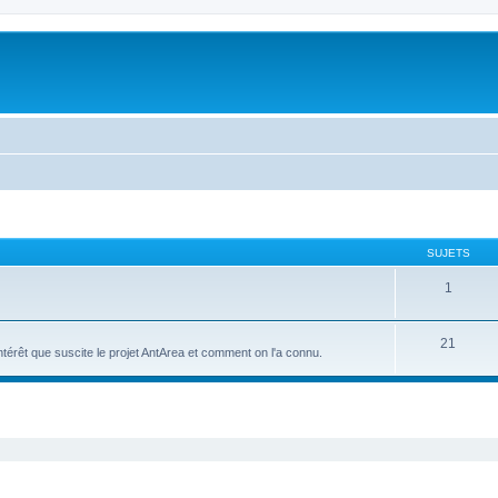
SUJETS
1
21
intérêt que suscite le projet AntArea et comment on l'a connu.