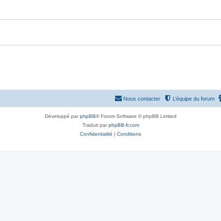
Nous contacter
L’équipe du forum
Développé par
phpBB
® Forum Software © phpBB Limited
Traduit par
phpBB-fr.com
Confidentialité
|
Conditions