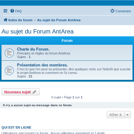
FAQ
Connexion
Index du forum
Au sujet du Forum AntArea
Au sujet du Forum AntArea
Forum
Charte du Forum.
Principes et règles du forum AntArea
Sujets :
1
Présentation des membres.
C'est ici que l'on peut se présenter, dire quelques mots sur l'intérêt que suscite
le projet AntArea et comment on l'a connu.
Sujets :
21
Nouveau sujet
0 sujet • Page
1
sur
1
Il n’y a aucun sujet ou message dans ce forum.
Aller à
QUI EST EN LIGNE
Utilisateurs parcourant ce forum : Aucun utilisateur enregistré et 1 invité