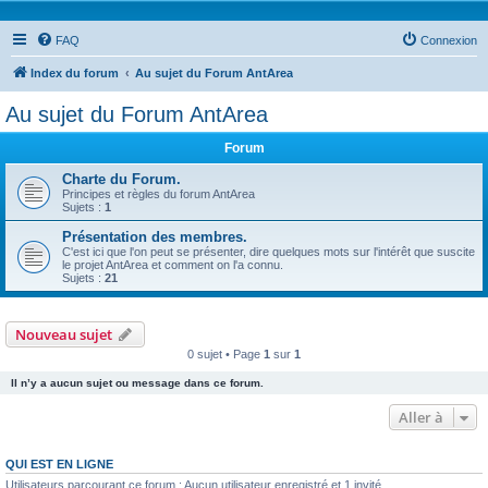
FAQ
Connexion
Index du forum
Au sujet du Forum AntArea
Au sujet du Forum AntArea
Forum
Charte du Forum.
Principes et règles du forum AntArea
Sujets :
1
Présentation des membres.
C'est ici que l'on peut se présenter, dire quelques mots sur l'intérêt que suscite
le projet AntArea et comment on l'a connu.
Sujets :
21
Nouveau sujet
0 sujet • Page
1
sur
1
Il n’y a aucun sujet ou message dans ce forum.
Aller à
QUI EST EN LIGNE
Utilisateurs parcourant ce forum : Aucun utilisateur enregistré et 1 invité