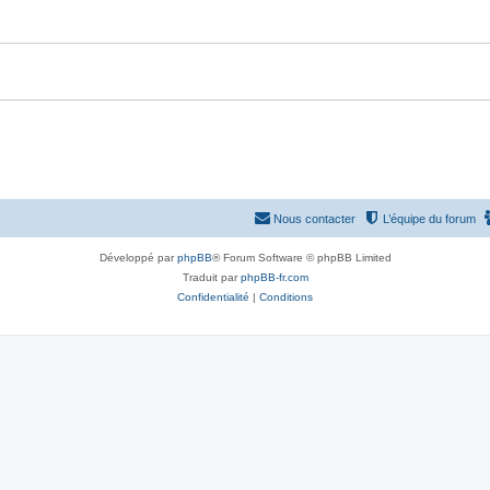
Nous contacter
L’équipe du forum
Développé par
phpBB
® Forum Software © phpBB Limited
Traduit par
phpBB-fr.com
Confidentialité
|
Conditions