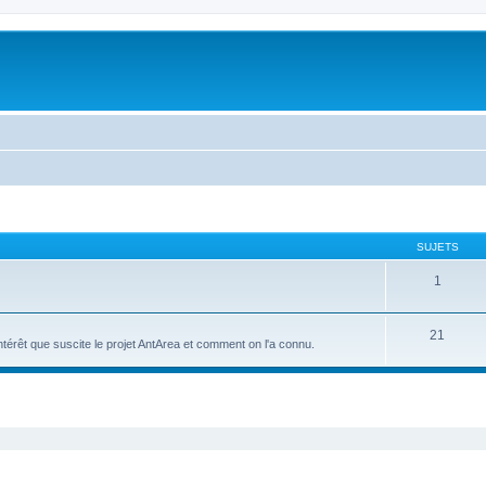
SUJETS
1
21
intérêt que suscite le projet AntArea et comment on l'a connu.