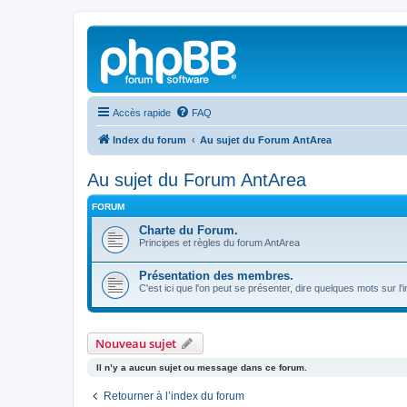
Accès rapide
FAQ
Index du forum
Au sujet du Forum AntArea
Au sujet du Forum AntArea
FORUM
Charte du Forum.
Principes et règles du forum AntArea
Présentation des membres.
C'est ici que l'on peut se présenter, dire quelques mots sur l'
Nouveau sujet
Il n’y a aucun sujet ou message dans ce forum.
Retourner à l’index du forum