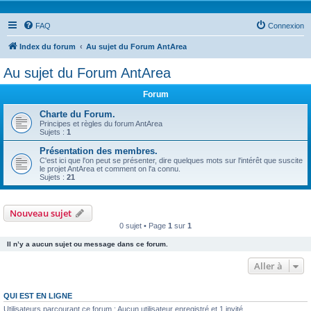
FAQ
Connexion
Index du forum
Au sujet du Forum AntArea
Au sujet du Forum AntArea
Forum
Charte du Forum.
Principes et règles du forum AntArea
Sujets :
1
Présentation des membres.
C'est ici que l'on peut se présenter, dire quelques mots sur l'intérêt que suscite
le projet AntArea et comment on l'a connu.
Sujets :
21
Nouveau sujet
0 sujet • Page
1
sur
1
Il n’y a aucun sujet ou message dans ce forum.
Aller à
QUI EST EN LIGNE
Utilisateurs parcourant ce forum : Aucun utilisateur enregistré et 1 invité