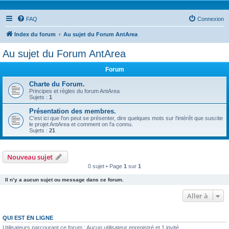
FAQ
Connexion
Index du forum
Au sujet du Forum AntArea
Au sujet du Forum AntArea
Forum
Charte du Forum.
Principes et règles du forum AntArea
Sujets :
1
Présentation des membres.
C'est ici que l'on peut se présenter, dire quelques mots sur l'intérêt que suscite
le projet AntArea et comment on l'a connu.
Sujets :
21
Nouveau sujet
0 sujet • Page
1
sur
1
Il n’y a aucun sujet ou message dans ce forum.
Aller à
QUI EST EN LIGNE
Utilisateurs parcourant ce forum : Aucun utilisateur enregistré et 1 invité