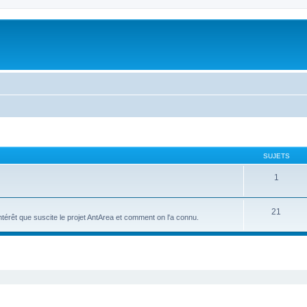
SUJETS
1
21
intérêt que suscite le projet AntArea et comment on l'a connu.