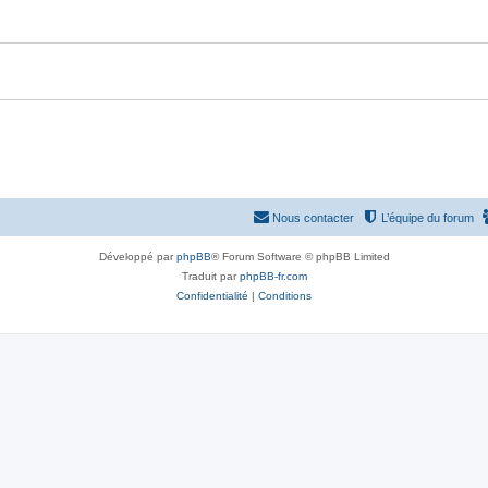
Nous contacter
L’équipe du forum
Développé par
phpBB
® Forum Software © phpBB Limited
Traduit par
phpBB-fr.com
Confidentialité
|
Conditions