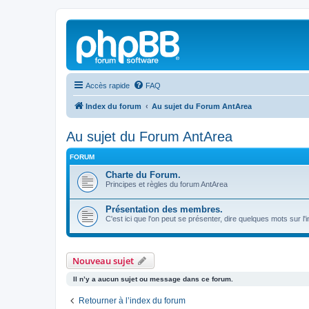
Accès rapide
FAQ
Index du forum
Au sujet du Forum AntArea
Au sujet du Forum AntArea
FORUM
Charte du Forum.
Principes et règles du forum AntArea
Présentation des membres.
C'est ici que l'on peut se présenter, dire quelques mots sur l'
Nouveau sujet
Il n’y a aucun sujet ou message dans ce forum.
Retourner à l’index du forum