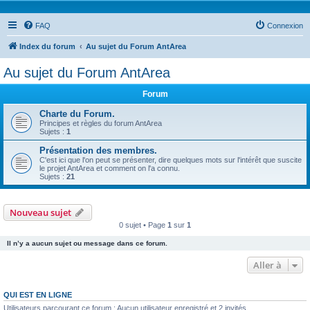
FAQ
Connexion
Index du forum
Au sujet du Forum AntArea
Au sujet du Forum AntArea
Forum
Charte du Forum.
Principes et règles du forum AntArea
Sujets :
1
Présentation des membres.
C'est ici que l'on peut se présenter, dire quelques mots sur l'intérêt que suscite
le projet AntArea et comment on l'a connu.
Sujets :
21
Nouveau sujet
0 sujet • Page
1
sur
1
Il n’y a aucun sujet ou message dans ce forum.
Aller à
QUI EST EN LIGNE
Utilisateurs parcourant ce forum : Aucun utilisateur enregistré et 2 invités