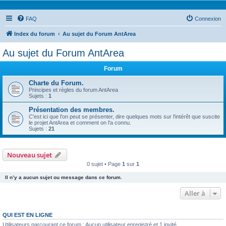
FAQ
Connexion
Index du forum
Au sujet du Forum AntArea
Au sujet du Forum AntArea
Forum
Charte du Forum.
Principes et règles du forum AntArea
Sujets :
1
Présentation des membres.
C'est ici que l'on peut se présenter, dire quelques mots sur l'intérêt que suscite
le projet AntArea et comment on l'a connu.
Sujets :
21
Nouveau sujet
0 sujet • Page
1
sur
1
Il n’y a aucun sujet ou message dans ce forum.
Aller à
QUI EST EN LIGNE
Utilisateurs parcourant ce forum : Aucun utilisateur enregistré et 1 invité