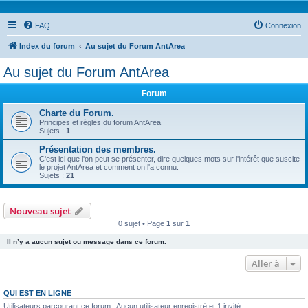
FAQ
Connexion
Index du forum
Au sujet du Forum AntArea
Au sujet du Forum AntArea
Forum
Charte du Forum.
Principes et règles du forum AntArea
Sujets :
1
Présentation des membres.
C'est ici que l'on peut se présenter, dire quelques mots sur l'intérêt que suscite
le projet AntArea et comment on l'a connu.
Sujets :
21
Nouveau sujet
0 sujet • Page
1
sur
1
Il n’y a aucun sujet ou message dans ce forum.
Aller à
QUI EST EN LIGNE
Utilisateurs parcourant ce forum : Aucun utilisateur enregistré et 1 invité