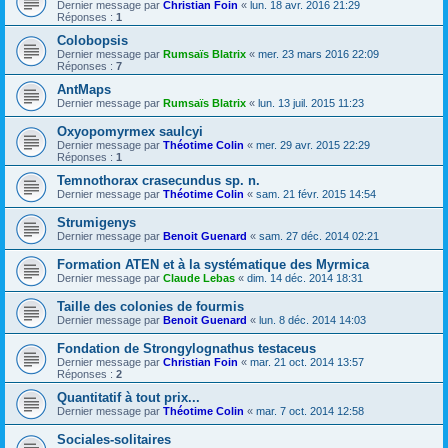
Dernier message par
Christian Foin
«
lun. 18 avr. 2016 21:29
Réponses :
1
Colobopsis
Dernier message par
Rumsaïs Blatrix
«
mer. 23 mars 2016 22:09
Réponses :
7
AntMaps
Dernier message par
Rumsaïs Blatrix
«
lun. 13 juil. 2015 11:23
Oxyopomyrmex saulcyi
Dernier message par
Théotime Colin
«
mer. 29 avr. 2015 22:29
Réponses :
1
Temnothorax crasecundus sp. n.
Dernier message par
Théotime Colin
«
sam. 21 févr. 2015 14:54
Strumigenys
Dernier message par
Benoit Guenard
«
sam. 27 déc. 2014 02:21
Formation ATEN et à la systématique des Myrmica
Dernier message par
Claude Lebas
«
dim. 14 déc. 2014 18:31
Taille des colonies de fourmis
Dernier message par
Benoit Guenard
«
lun. 8 déc. 2014 14:03
Fondation de Strongylognathus testaceus
Dernier message par
Christian Foin
«
mar. 21 oct. 2014 13:57
Réponses :
2
Quantitatif à tout prix...
Dernier message par
Théotime Colin
«
mar. 7 oct. 2014 12:58
Sociales-solitaires