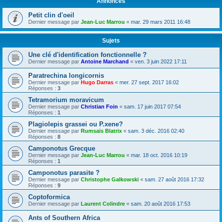
Annonces
Petit clin d'oeil
Dernier message par
Jean-Luc Marrou
«
mar. 29 mars 2011 16:48
Sujets
Une clé d'identification fonctionnelle ?
Dernier message par
Antoine Marchand
«
ven. 3 juin 2022 17:11
Paratrechina longicornis
Dernier message par
Hugo Darras
«
mer. 27 sept. 2017 16:02
Réponses :
3
Tetramorium moravicum
Dernier message par
Christian Foin
«
sam. 17 juin 2017 07:54
Réponses :
1
Plagiolepis grassei ou P.xene?
Dernier message par
Rumsaïs Blatrix
«
sam. 3 déc. 2016 02:40
Réponses :
8
Camponotus Grecque
Dernier message par
Jean-Luc Marrou
«
mar. 18 oct. 2016 10:19
Réponses :
1
Camponotus parasite ?
Dernier message par
Christophe Galkowski
«
sam. 27 août 2016 17:32
Réponses :
9
Coptoformica
Dernier message par
Laurent Colindre
«
sam. 20 août 2016 17:53
Ants of Southern Africa