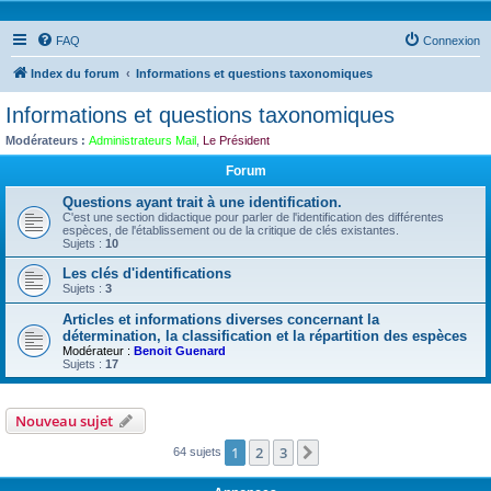
FAQ
Connexion
Index du forum
Informations et questions taxonomiques
Informations et questions taxonomiques
Modérateurs :
Administrateurs Mail
,
Le Président
Forum
Questions ayant trait à une identification.
C'est une section didactique pour parler de l'identification des différentes
espèces, de l'établissement ou de la critique de clés existantes.
Sujets :
10
Les clés d'identifications
Sujets :
3
Articles et informations diverses concernant la
détermination, la classification et la répartition des espèces
Modérateur :
Benoit Guenard
Sujets :
17
Nouveau sujet
1
2
3
Suivante
64 sujets