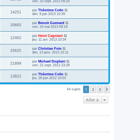
ven. 20 sept. 2013 09:20
par
Théotime Colin
14251
dim. 9 juin 2013 10:39
par
Benoit Guenard
20665
ven. 24 mai 2013 09:19
par
Henri Cagniant
12462
jeu. 11 avr. 2013 10:34
par
Christian Foin
25625
dim. 13 janv. 2013 15:11
par
Michael Dogliani
21899
ven. 21 sept. 2012 23:28
par
Théotime Colin
13822
jeu. 28 juin 2012 10:03
1
2
3
Suivante
64 sujets
Aller à