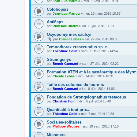
par
Jean-Luc Marrou
»
mer. 13 avr. 2016 19:01
Colobopsis
par
Jean-Luc Marrou
»
mer. 16 mars 2016 10:57
AntMaps
par
Rumsaïs Blatrix
»
lun. 13 juil. 2015 11:23
Oxyopomyrmex saulcyi
par
Claude Lebas
»
lun. 27 avr. 2015 09:30
Temnothorax crasecundus sp. n.
par
Théotime Colin
»
sam. 21 févr. 2015 14:54
Strumigenys
par
Benoit Guenard
»
sam. 27 déc. 2014 02:21
Formation ATEN et à la systématique des Myrm
par
Claude Lebas
»
dim. 14 déc. 2014 18:31
Taille des colonies de fourmis
par
Benoit Guenard
»
lun. 8 déc. 2014 14:03
Fondation de Strongylognathus testaceus
par
Christian Foin
»
dim. 6 juil. 2014 13:40
Quantitatif à tout prix...
par
Théotime Colin
»
mar. 7 oct. 2014 12:58
Sociales-solitaires
par
Philippe Wegnez
»
jeu. 19 sept. 2013 17:16
Micraners