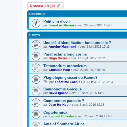
Nouveau sujet
ANNONCES
Petit clin d'oeil
par
Jean-Luc Marrou
»
mar. 29 mars 2011 16:48
SUJETS
Une clé d'identification fonctionnelle ?
par
Antoine Marchand
»
ven. 3 juin 2022 17:11
Paratrechina longicornis
par
Hugo Darras
»
mar. 12 sept. 2017 12:32
Tetramorium moravicum
par
Christian Foin
»
mar. 22 juil. 2014 08:46
Plagiolepis grassei ou P.xene?
par
Théotime Colin
»
lun. 13 févr. 2012 22:04
Camponotus Grecque
par
David Ignace
»
dim. 18 sept. 2016 14:55
Camponotus parasite ?
par
Joan Ho-Huu
»
sam. 6 août 2016 12:23
Coptoformica
par
Laurent Colindre
»
sam. 20 août 2016 17:53
Ants of Southern Africa