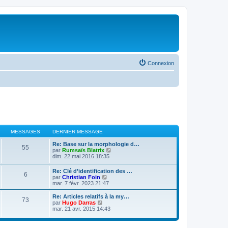
Connexion
MESSAGES
DERNIER MESSAGE
Re: Base sur la morphologie d…
55
V
par
Rumsaïs Blatrix
o
dim. 22 mai 2016 18:35
i
r
Re: Clé d’identification des …
6
l
V
par
Christian Foin
e
o
mar. 7 févr. 2023 21:47
d
i
e
r
Re: Articles relatifs à la my…
r
73
l
V
par
Hugo Darras
n
e
o
mar. 21 avr. 2015 14:43
i
d
i
e
e
r
r
r
l