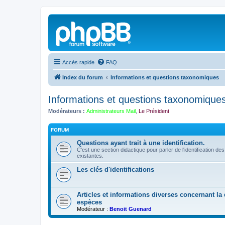
Accès rapide
FAQ
Index du forum
Informations et questions taxonomiques
Informations et questions taxonomique
Modérateurs :
Administrateurs Mail
,
Le Président
FORUM
Questions ayant trait à une identification.
C'est une section didactique pour parler de l'identification de
existantes.
Les clés d'identifications
Articles et informations diverses concernant la d
espèces
Modérateur :
Benoit Guenard