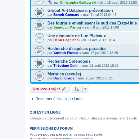
par
Christophe Galkowski
»
dim. 15 sept. 2013 21:53
Global Ant Database: présentation
par
Benoit Guenard
»
mar. 7 mai 2013 04:43
Des fourmis envahissent le sud des Etats-Unis
par
Jean-Luc Marrou
»
sam. 8 oct. 2011 17:08
Une demande de Luc Plateaux
par
Henri Cagniant
»
jeu. 11 avr. 2013 10:34
Recherche d'espèces parasites
par
Yannick Plumat
»
sam. 16 juin 2012 18:29
Recherche Solenopsis
par
Théotime Colin
»
mar. 21 août 2012 19:30
Myrmica (sexuée)
par
David Ignace
»
mar. 26 juin 2012 06:21
Nouveau sujet
Retourner à l’index du forum
QUI EST EN LIGNE
Utilisateurs parcourant ce forum : Aucun utilisateur enregistré et 1 invité
PERMISSIONS DU FORUM
Vous
ne pouvez pas
poster de nouveaux sujets
Vous
ne pouvez pas
répondre aux sujets