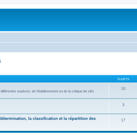
s
SUJETS
10
s différentes espèces, de l'établissement ou de la critique de clés
3
étermination, la classification et la répartition des
17