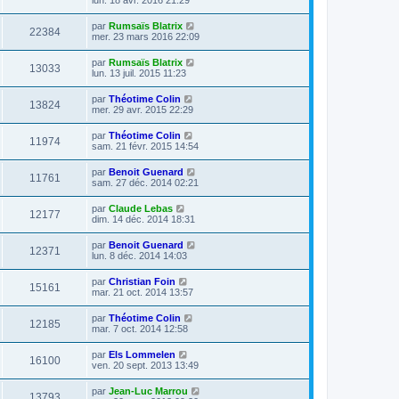
par
Rumsaïs Blatrix
22384
mer. 23 mars 2016 22:09
par
Rumsaïs Blatrix
13033
lun. 13 juil. 2015 11:23
par
Théotime Colin
13824
mer. 29 avr. 2015 22:29
par
Théotime Colin
11974
sam. 21 févr. 2015 14:54
par
Benoit Guenard
11761
sam. 27 déc. 2014 02:21
par
Claude Lebas
12177
dim. 14 déc. 2014 18:31
par
Benoit Guenard
12371
lun. 8 déc. 2014 14:03
par
Christian Foin
15161
mar. 21 oct. 2014 13:57
par
Théotime Colin
12185
mar. 7 oct. 2014 12:58
par
Els Lommelen
16100
ven. 20 sept. 2013 13:49
par
Jean-Luc Marrou
13793