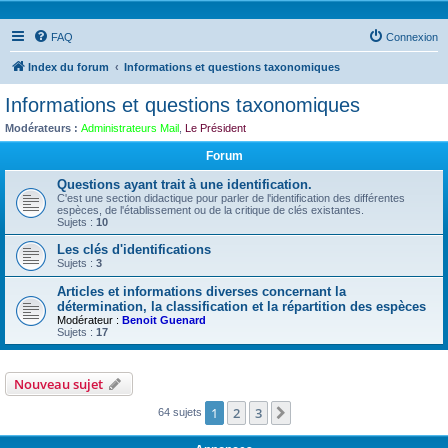
FAQ
Connexion
Index du forum
Informations et questions taxonomiques
Informations et questions taxonomiques
Modérateurs :
Administrateurs Mail
,
Le Président
Forum
Questions ayant trait à une identification.
C'est une section didactique pour parler de l'identification des différentes
espèces, de l'établissement ou de la critique de clés existantes.
Sujets :
10
Les clés d'identifications
Sujets :
3
Articles et informations diverses concernant la
détermination, la classification et la répartition des espèces
Modérateur :
Benoit Guenard
Sujets :
17
Nouveau sujet
1
2
3
Suivante
64 sujets