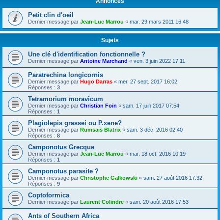
Annonces
Petit clin d'oeil
Dernier message par
Jean-Luc Marrou
«
mar. 29 mars 2011 16:48
Sujets
Une clé d'identification fonctionnelle ?
Dernier message par
Antoine Marchand
«
ven. 3 juin 2022 17:11
Paratrechina longicornis
Dernier message par
Hugo Darras
«
mer. 27 sept. 2017 16:02
Réponses :
3
Tetramorium moravicum
Dernier message par
Christian Foin
«
sam. 17 juin 2017 07:54
Réponses :
1
Plagiolepis grassei ou P.xene?
Dernier message par
Rumsaïs Blatrix
«
sam. 3 déc. 2016 02:40
Réponses :
8
Camponotus Grecque
Dernier message par
Jean-Luc Marrou
«
mar. 18 oct. 2016 10:19
Réponses :
1
Camponotus parasite ?
Dernier message par
Christophe Galkowski
«
sam. 27 août 2016 17:32
Réponses :
9
Coptoformica
Dernier message par
Laurent Colindre
«
sam. 20 août 2016 17:53
Ants of Southern Africa