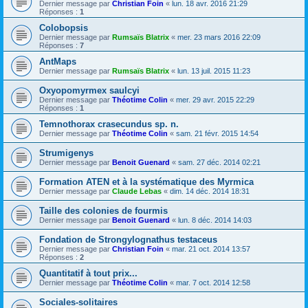
Dernier message par
Christian Foin
«
lun. 18 avr. 2016 21:29
Réponses :
1
Colobopsis
Dernier message par
Rumsaïs Blatrix
«
mer. 23 mars 2016 22:09
Réponses :
7
AntMaps
Dernier message par
Rumsaïs Blatrix
«
lun. 13 juil. 2015 11:23
Oxyopomyrmex saulcyi
Dernier message par
Théotime Colin
«
mer. 29 avr. 2015 22:29
Réponses :
1
Temnothorax crasecundus sp. n.
Dernier message par
Théotime Colin
«
sam. 21 févr. 2015 14:54
Strumigenys
Dernier message par
Benoit Guenard
«
sam. 27 déc. 2014 02:21
Formation ATEN et à la systématique des Myrmica
Dernier message par
Claude Lebas
«
dim. 14 déc. 2014 18:31
Taille des colonies de fourmis
Dernier message par
Benoit Guenard
«
lun. 8 déc. 2014 14:03
Fondation de Strongylognathus testaceus
Dernier message par
Christian Foin
«
mar. 21 oct. 2014 13:57
Réponses :
2
Quantitatif à tout prix...
Dernier message par
Théotime Colin
«
mar. 7 oct. 2014 12:58
Sociales-solitaires