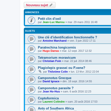
Nouveau sujet
ANNONCES
Petit clin d'oeil
par
Jean-Luc Marrou
»
mar. 29 mars 2011 16:48
SUJETS
Une clé d'identification fonctionnelle ?
par
Antoine Marchand
»
ven. 3 juin 2022 17:11
Paratrechina longicornis
par
Hugo Darras
»
mar. 12 sept. 2017 12:32
Tetramorium moravicum
par
Christian Foin
»
mar. 22 juil. 2014 08:46
Plagiolepis grassei ou P.xene?
par
Théotime Colin
»
lun. 13 févr. 2012 22:04
Camponotus Grecque
par
David Ignace
»
dim. 18 sept. 2016 14:55
Camponotus parasite ?
par
Joan Ho-Huu
»
sam. 6 août 2016 12:23
Coptoformica
par
Laurent Colindre
»
sam. 20 août 2016 17:53
Ants of Southern Africa