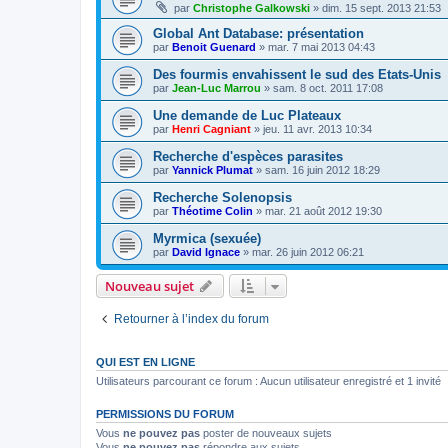
par
Christophe Galkowski
»
dim. 15 sept. 2013 21:53
Global Ant Database: présentation
par
Benoit Guenard
»
mar. 7 mai 2013 04:43
Des fourmis envahissent le sud des Etats-Unis
par
Jean-Luc Marrou
»
sam. 8 oct. 2011 17:08
Une demande de Luc Plateaux
par
Henri Cagniant
»
jeu. 11 avr. 2013 10:34
Recherche d'espèces parasites
par
Yannick Plumat
»
sam. 16 juin 2012 18:29
Recherche Solenopsis
par
Théotime Colin
»
mar. 21 août 2012 19:30
Myrmica (sexuée)
par
David Ignace
»
mar. 26 juin 2012 06:21
Nouveau sujet
Retourner à l’index du forum
QUI EST EN LIGNE
Utilisateurs parcourant ce forum : Aucun utilisateur enregistré et 1 invité
PERMISSIONS DU FORUM
Vous
ne pouvez pas
poster de nouveaux sujets
Vous
ne pouvez pas
répondre aux sujets