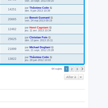
ven. 20 sept. 2013 09:20
par
Théotime Colin
14251
dim. 9 juin 2013 10:39
par
Benoit Guenard
20665
ven. 24 mai 2013 09:19
par
Henri Cagniant
12462
jeu. 11 avr. 2013 10:34
par
Christian Foin
25625
dim. 13 janv. 2013 15:11
par
Michael Dogliani
21899
ven. 21 sept. 2012 23:28
par
Théotime Colin
13822
jeu. 28 juin 2012 10:03
1
2
3
Suivante
64 sujets
Aller à