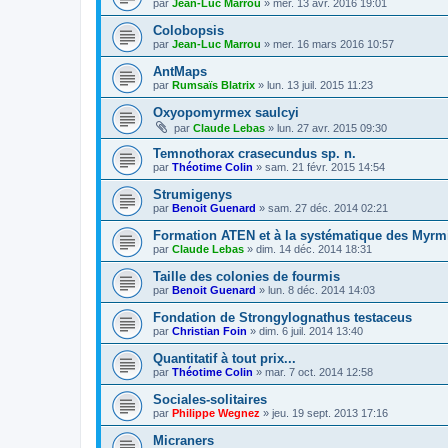
par
Jean-Luc Marrou
»
mer. 13 avr. 2016 19:01
Colobopsis
par
Jean-Luc Marrou
»
mer. 16 mars 2016 10:57
AntMaps
par
Rumsaïs Blatrix
»
lun. 13 juil. 2015 11:23
Oxyopomyrmex saulcyi
par
Claude Lebas
»
lun. 27 avr. 2015 09:30
Temnothorax crasecundus sp. n.
par
Théotime Colin
»
sam. 21 févr. 2015 14:54
Strumigenys
par
Benoit Guenard
»
sam. 27 déc. 2014 02:21
Formation ATEN et à la systématique des Myrm
par
Claude Lebas
»
dim. 14 déc. 2014 18:31
Taille des colonies de fourmis
par
Benoit Guenard
»
lun. 8 déc. 2014 14:03
Fondation de Strongylognathus testaceus
par
Christian Foin
»
dim. 6 juil. 2014 13:40
Quantitatif à tout prix...
par
Théotime Colin
»
mar. 7 oct. 2014 12:58
Sociales-solitaires
par
Philippe Wegnez
»
jeu. 19 sept. 2013 17:16
Micraners