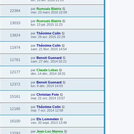
par
Rumsaïs Blatrix
22384
mer. 23 mars 2016 22:09
par
Rumsaïs Blatrix
13033
lun. 13 juil. 2015 11:23
par
Théotime Colin
13824
mer. 29 avr. 2015 22:29
par
Théotime Colin
11974
sam. 21 févr. 2015 14:54
par
Benoit Guenard
11761
sam. 27 déc. 2014 02:21
par
Claude Lebas
12177
dim. 14 déc. 2014 18:31
par
Benoit Guenard
12372
lun. 8 déc. 2014 14:03
par
Christian Foin
15161
mar. 21 oct. 2014 13:57
par
Théotime Colin
12185
mar. 7 oct. 2014 12:58
par
Els Lommelen
16100
ven. 20 sept. 2013 13:49
par
Jean-Luc Marrou
13793