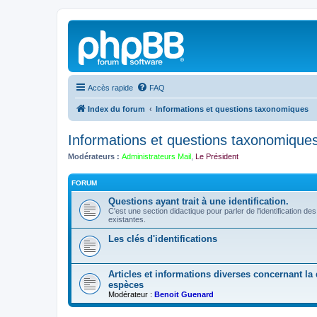
Accès rapide
FAQ
Index du forum
Informations et questions taxonomiques
Informations et questions taxonomique
Modérateurs :
Administrateurs Mail
,
Le Président
FORUM
Questions ayant trait à une identification.
C'est une section didactique pour parler de l'identification de
existantes.
Les clés d'identifications
Articles et informations diverses concernant la d
espèces
Modérateur :
Benoit Guenard