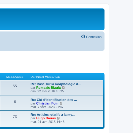
Connexion
MESSAGES
DERNIER MESSAGE
Re: Base sur la morphologie d…
55
V
par
Rumsaïs Blatrix
o
dim. 22 mai 2016 18:35
i
r
Re: Clé d’identification des …
6
l
V
par
Christian Foin
e
o
mar. 7 févr. 2023 21:47
d
i
e
r
Re: Articles relatifs à la my…
r
73
l
V
par
Hugo Darras
n
e
o
mar. 21 avr. 2015 14:43
i
d
i
e
e
r
r
r
l