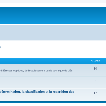
s
SUJETS
10
s différentes espèces, de l'établissement ou de la critique de clés
3
étermination, la classification et la répartition des
17