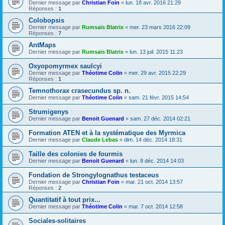
Dernier message par
Christian Foin
«
lun. 18 avr. 2016 21:29
Réponses :
1
Colobopsis
Dernier message par
Rumsaïs Blatrix
«
mer. 23 mars 2016 22:09
Réponses :
7
AntMaps
Dernier message par
Rumsaïs Blatrix
«
lun. 13 juil. 2015 11:23
Oxyopomyrmex saulcyi
Dernier message par
Théotime Colin
«
mer. 29 avr. 2015 22:29
Réponses :
1
Temnothorax crasecundus sp. n.
Dernier message par
Théotime Colin
«
sam. 21 févr. 2015 14:54
Strumigenys
Dernier message par
Benoit Guenard
«
sam. 27 déc. 2014 02:21
Formation ATEN et à la systématique des Myrmica
Dernier message par
Claude Lebas
«
dim. 14 déc. 2014 18:31
Taille des colonies de fourmis
Dernier message par
Benoit Guenard
«
lun. 8 déc. 2014 14:03
Fondation de Strongylognathus testaceus
Dernier message par
Christian Foin
«
mar. 21 oct. 2014 13:57
Réponses :
2
Quantitatif à tout prix...
Dernier message par
Théotime Colin
«
mar. 7 oct. 2014 12:58
Sociales-solitaires