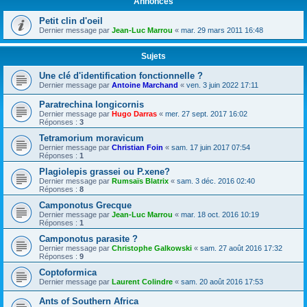
Annonces
Petit clin d'oeil
Dernier message par
Jean-Luc Marrou
«
mar. 29 mars 2011 16:48
Sujets
Une clé d'identification fonctionnelle ?
Dernier message par
Antoine Marchand
«
ven. 3 juin 2022 17:11
Paratrechina longicornis
Dernier message par
Hugo Darras
«
mer. 27 sept. 2017 16:02
Réponses :
3
Tetramorium moravicum
Dernier message par
Christian Foin
«
sam. 17 juin 2017 07:54
Réponses :
1
Plagiolepis grassei ou P.xene?
Dernier message par
Rumsaïs Blatrix
«
sam. 3 déc. 2016 02:40
Réponses :
8
Camponotus Grecque
Dernier message par
Jean-Luc Marrou
«
mar. 18 oct. 2016 10:19
Réponses :
1
Camponotus parasite ?
Dernier message par
Christophe Galkowski
«
sam. 27 août 2016 17:32
Réponses :
9
Coptoformica
Dernier message par
Laurent Colindre
«
sam. 20 août 2016 17:53
Ants of Southern Africa