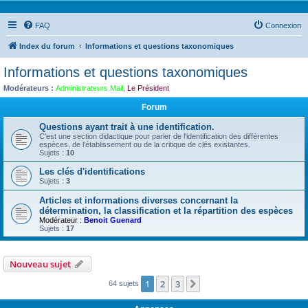
FAQ
Connexion
Index du forum
Informations et questions taxonomiques
Informations et questions taxonomiques
Modérateurs :
Administrateurs Mail
,
Le Président
Forum
Questions ayant trait à une identification.
C'est une section didactique pour parler de l'identification des différentes
espèces, de l'établissement ou de la critique de clés existantes.
Sujets :
10
Les clés d'identifications
Sujets :
3
Articles et informations diverses concernant la
détermination, la classification et la répartition des espèces
Modérateur :
Benoit Guenard
Sujets :
17
Nouveau sujet
1
2
3
Suivante
64 sujets