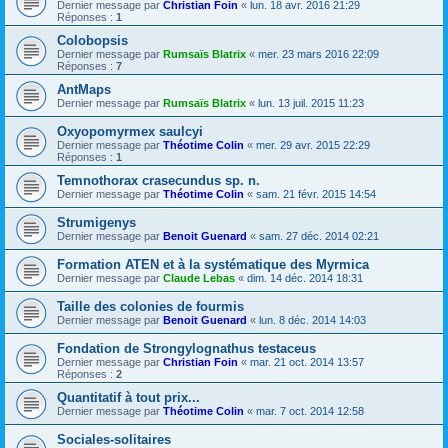
Dernier message par
Christian Foin
«
lun. 18 avr. 2016 21:29
Réponses :
1
Colobopsis
Dernier message par
Rumsaïs Blatrix
«
mer. 23 mars 2016 22:09
Réponses :
7
AntMaps
Dernier message par
Rumsaïs Blatrix
«
lun. 13 juil. 2015 11:23
Oxyopomyrmex saulcyi
Dernier message par
Théotime Colin
«
mer. 29 avr. 2015 22:29
Réponses :
1
Temnothorax crasecundus sp. n.
Dernier message par
Théotime Colin
«
sam. 21 févr. 2015 14:54
Strumigenys
Dernier message par
Benoit Guenard
«
sam. 27 déc. 2014 02:21
Formation ATEN et à la systématique des Myrmica
Dernier message par
Claude Lebas
«
dim. 14 déc. 2014 18:31
Taille des colonies de fourmis
Dernier message par
Benoit Guenard
«
lun. 8 déc. 2014 14:03
Fondation de Strongylognathus testaceus
Dernier message par
Christian Foin
«
mar. 21 oct. 2014 13:57
Réponses :
2
Quantitatif à tout prix...
Dernier message par
Théotime Colin
«
mar. 7 oct. 2014 12:58
Sociales-solitaires