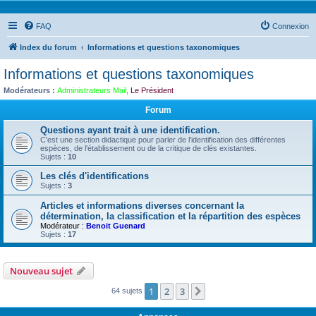
FAQ
Connexion
Index du forum
Informations et questions taxonomiques
Informations et questions taxonomiques
Modérateurs :
Administrateurs Mail
,
Le Président
Forum
Questions ayant trait à une identification.
C'est une section didactique pour parler de l'identification des différentes
espèces, de l'établissement ou de la critique de clés existantes.
Sujets :
10
Les clés d'identifications
Sujets :
3
Articles et informations diverses concernant la
détermination, la classification et la répartition des espèces
Modérateur :
Benoit Guenard
Sujets :
17
Nouveau sujet
1
2
3
Suivante
64 sujets