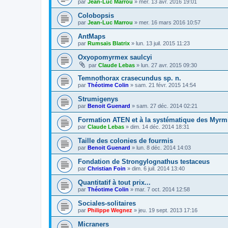
par
Jean-Luc Marrou
»
mer. 13 avr. 2016 19:01
Colobopsis
par
Jean-Luc Marrou
»
mer. 16 mars 2016 10:57
AntMaps
par
Rumsaïs Blatrix
»
lun. 13 juil. 2015 11:23
Oxyopomyrmex saulcyi
par
Claude Lebas
»
lun. 27 avr. 2015 09:30
Temnothorax crasecundus sp. n.
par
Théotime Colin
»
sam. 21 févr. 2015 14:54
Strumigenys
par
Benoit Guenard
»
sam. 27 déc. 2014 02:21
Formation ATEN et à la systématique des Myrm
par
Claude Lebas
»
dim. 14 déc. 2014 18:31
Taille des colonies de fourmis
par
Benoit Guenard
»
lun. 8 déc. 2014 14:03
Fondation de Strongylognathus testaceus
par
Christian Foin
»
dim. 6 juil. 2014 13:40
Quantitatif à tout prix...
par
Théotime Colin
»
mar. 7 oct. 2014 12:58
Sociales-solitaires
par
Philippe Wegnez
»
jeu. 19 sept. 2013 17:16
Micraners