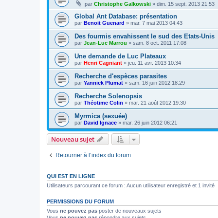
par
Christophe Galkowski
»
dim. 15 sept. 2013 21:53
Global Ant Database: présentation
par
Benoit Guenard
»
mar. 7 mai 2013 04:43
Des fourmis envahissent le sud des Etats-Unis
par
Jean-Luc Marrou
»
sam. 8 oct. 2011 17:08
Une demande de Luc Plateaux
par
Henri Cagniant
»
jeu. 11 avr. 2013 10:34
Recherche d'espèces parasites
par
Yannick Plumat
»
sam. 16 juin 2012 18:29
Recherche Solenopsis
par
Théotime Colin
»
mar. 21 août 2012 19:30
Myrmica (sexuée)
par
David Ignace
»
mar. 26 juin 2012 06:21
Nouveau sujet
Retourner à l’index du forum
QUI EST EN LIGNE
Utilisateurs parcourant ce forum : Aucun utilisateur enregistré et 1 invité
PERMISSIONS DU FORUM
Vous
ne pouvez pas
poster de nouveaux sujets
Vous
ne pouvez pas
répondre aux sujets