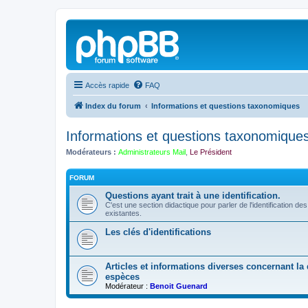
Accès rapide
FAQ
Index du forum
Informations et questions taxonomiques
Informations et questions taxonomique
Modérateurs :
Administrateurs Mail
,
Le Président
FORUM
Questions ayant trait à une identification.
C'est une section didactique pour parler de l'identification de
existantes.
Les clés d'identifications
Articles et informations diverses concernant la d
espèces
Modérateur :
Benoit Guenard