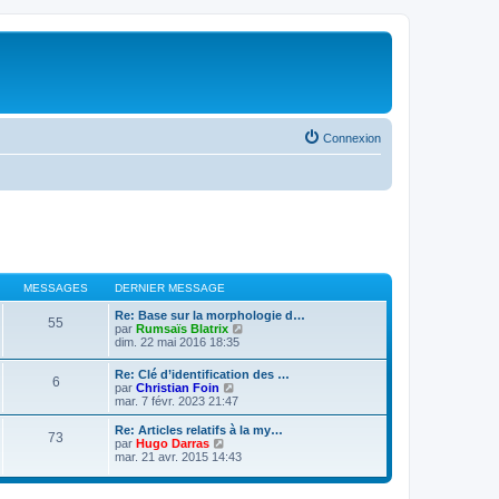
Connexion
MESSAGES
DERNIER MESSAGE
Re: Base sur la morphologie d…
55
V
par
Rumsaïs Blatrix
o
dim. 22 mai 2016 18:35
i
r
Re: Clé d’identification des …
6
l
V
par
Christian Foin
e
o
mar. 7 févr. 2023 21:47
d
i
e
r
Re: Articles relatifs à la my…
r
73
l
V
par
Hugo Darras
n
e
o
mar. 21 avr. 2015 14:43
i
d
i
e
e
r
r
r
l