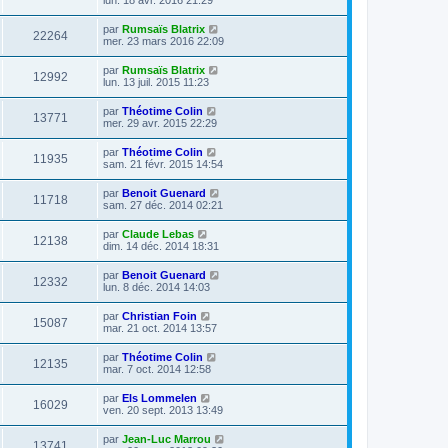
par
Rumsaïs Blatrix
22264
mer. 23 mars 2016 22:09
par
Rumsaïs Blatrix
12992
lun. 13 juil. 2015 11:23
par
Théotime Colin
13771
mer. 29 avr. 2015 22:29
par
Théotime Colin
11935
sam. 21 févr. 2015 14:54
par
Benoit Guenard
11718
sam. 27 déc. 2014 02:21
par
Claude Lebas
12138
dim. 14 déc. 2014 18:31
par
Benoit Guenard
12332
lun. 8 déc. 2014 14:03
par
Christian Foin
15087
mar. 21 oct. 2014 13:57
par
Théotime Colin
12135
mar. 7 oct. 2014 12:58
par
Els Lommelen
16029
ven. 20 sept. 2013 13:49
par
Jean-Luc Marrou
13741