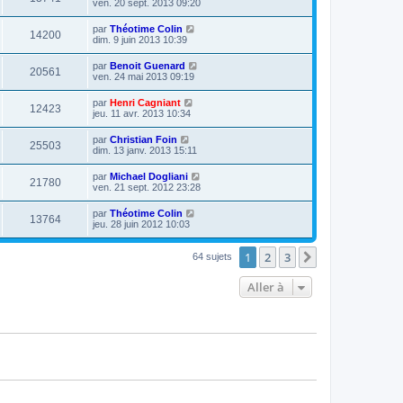
ven. 20 sept. 2013 09:20
par
Théotime Colin
14200
dim. 9 juin 2013 10:39
par
Benoit Guenard
20561
ven. 24 mai 2013 09:19
par
Henri Cagniant
12423
jeu. 11 avr. 2013 10:34
par
Christian Foin
25503
dim. 13 janv. 2013 15:11
par
Michael Dogliani
21780
ven. 21 sept. 2012 23:28
par
Théotime Colin
13764
jeu. 28 juin 2012 10:03
1
2
3
Suivante
64 sujets
Aller à