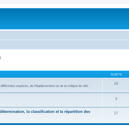
s
SUJETS
10
s différentes espèces, de l'établissement ou de la critique de clés
3
étermination, la classification et la répartition des
17