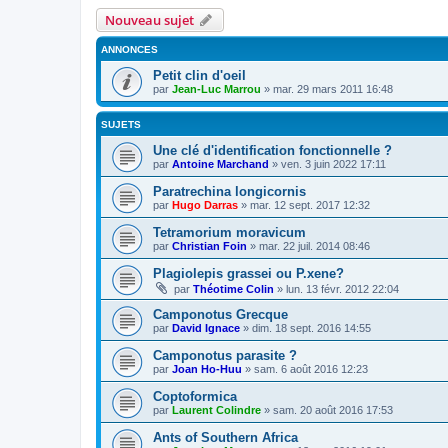
Nouveau sujet
ANNONCES
Petit clin d'oeil
par
Jean-Luc Marrou
»
mar. 29 mars 2011 16:48
SUJETS
Une clé d'identification fonctionnelle ?
par
Antoine Marchand
»
ven. 3 juin 2022 17:11
Paratrechina longicornis
par
Hugo Darras
»
mar. 12 sept. 2017 12:32
Tetramorium moravicum
par
Christian Foin
»
mar. 22 juil. 2014 08:46
Plagiolepis grassei ou P.xene?
par
Théotime Colin
»
lun. 13 févr. 2012 22:04
Camponotus Grecque
par
David Ignace
»
dim. 18 sept. 2016 14:55
Camponotus parasite ?
par
Joan Ho-Huu
»
sam. 6 août 2016 12:23
Coptoformica
par
Laurent Colindre
»
sam. 20 août 2016 17:53
Ants of Southern Africa