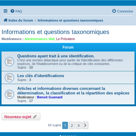
FAQ
Connexion
Index du forum
Informations et questions taxonomiques
Informations et questions taxonomiques
Modérateurs :
Administrateurs Mail
,
Le Président
Forum
Questions ayant trait à une identification.
C'est une section didactique pour parler de l'identification des différentes
espèces, de l'établissement ou de la critique de clés existantes.
Sujets :
10
Les clés d'identifications
Sujets :
3
Articles et informations diverses concernant la
détermination, la classification et la répartition des espèces
Modérateur :
Benoit Guenard
Sujets :
17
Nouveau sujet
1
2
3
Suivante
64 sujets