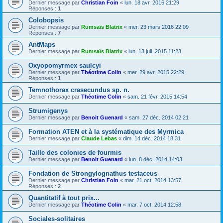
Dernier message par
Christian Foin
«
lun. 18 avr. 2016 21:29
Réponses :
1
Colobopsis
Dernier message par
Rumsaïs Blatrix
«
mer. 23 mars 2016 22:09
Réponses :
7
AntMaps
Dernier message par
Rumsaïs Blatrix
«
lun. 13 juil. 2015 11:23
Oxyopomyrmex saulcyi
Dernier message par
Théotime Colin
«
mer. 29 avr. 2015 22:29
Réponses :
1
Temnothorax crasecundus sp. n.
Dernier message par
Théotime Colin
«
sam. 21 févr. 2015 14:54
Strumigenys
Dernier message par
Benoit Guenard
«
sam. 27 déc. 2014 02:21
Formation ATEN et à la systématique des Myrmica
Dernier message par
Claude Lebas
«
dim. 14 déc. 2014 18:31
Taille des colonies de fourmis
Dernier message par
Benoit Guenard
«
lun. 8 déc. 2014 14:03
Fondation de Strongylognathus testaceus
Dernier message par
Christian Foin
«
mar. 21 oct. 2014 13:57
Réponses :
2
Quantitatif à tout prix...
Dernier message par
Théotime Colin
«
mar. 7 oct. 2014 12:58
Sociales-solitaires