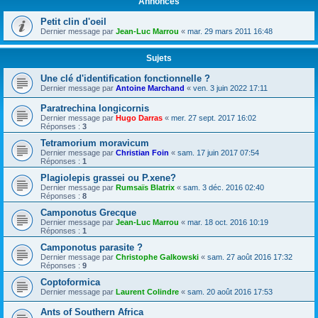
Annonces
Petit clin d'oeil
Dernier message par
Jean-Luc Marrou
«
mar. 29 mars 2011 16:48
Sujets
Une clé d'identification fonctionnelle ?
Dernier message par
Antoine Marchand
«
ven. 3 juin 2022 17:11
Paratrechina longicornis
Dernier message par
Hugo Darras
«
mer. 27 sept. 2017 16:02
Réponses :
3
Tetramorium moravicum
Dernier message par
Christian Foin
«
sam. 17 juin 2017 07:54
Réponses :
1
Plagiolepis grassei ou P.xene?
Dernier message par
Rumsaïs Blatrix
«
sam. 3 déc. 2016 02:40
Réponses :
8
Camponotus Grecque
Dernier message par
Jean-Luc Marrou
«
mar. 18 oct. 2016 10:19
Réponses :
1
Camponotus parasite ?
Dernier message par
Christophe Galkowski
«
sam. 27 août 2016 17:32
Réponses :
9
Coptoformica
Dernier message par
Laurent Colindre
«
sam. 20 août 2016 17:53
Ants of Southern Africa