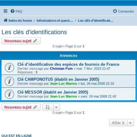
FAQ
Connexion
Index du forum
Informations et questions taxonomiques
Les clés d'identifications
Les clés d'identifications
Nouveau sujet
0 sujet • Page
1
sur
1
Annonces
Clé d’identification des espèces de fourmis de France
Dernier message par
Christian Foin
«
mar. 7 févr. 2023 21:47
Réponses :
3
Clé CAMPONOTUS (établit en Janvier 2005)
Dernier message par
Jean-Luc Marrou
«
lun. 26 mai 2008 22:16
Clé MESSOR (établit en Janvier 2005)
Dernier message par
Jean-Luc Marrou
«
sam. 24 mai 2008 21:42
Nouveau sujet
0 sujet • Page
1
sur
1
Aller à
QUI EST EN LIGNE