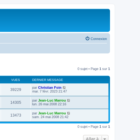
Connexion
0 sujet • Page
1
sur
1
VUES
DERNIER MESSAGE
par
Christian Foin
39229
mar. 7 févr. 2023 21:47
par
Jean-Luc Marrou
14305
lun. 26 mai 2008 22:16
par
Jean-Luc Marrou
13473
sam. 24 mai 2008 21:42
0 sujet • Page
1
sur
1
Aller à