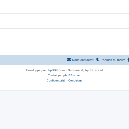
Nous contacter
L’équipe du forum
Développé par
phpBB
® Forum Software © phpBB Limited
Traduit par
phpBB-fr.com
Confidentialité
|
Conditions