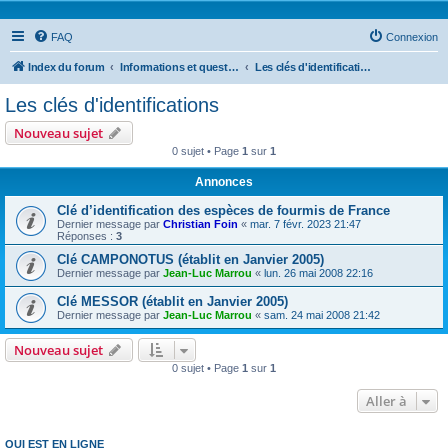
FAQ
Connexion
Index du forum
Informations et questions taxonomiques
Les clés d'identifications
Les clés d'identifications
Nouveau sujet
0 sujet • Page
1
sur
1
Annonces
Clé d’identification des espèces de fourmis de France
Dernier message par
Christian Foin
«
mar. 7 févr. 2023 21:47
Réponses :
3
Clé CAMPONOTUS (établit en Janvier 2005)
Dernier message par
Jean-Luc Marrou
«
lun. 26 mai 2008 22:16
Clé MESSOR (établit en Janvier 2005)
Dernier message par
Jean-Luc Marrou
«
sam. 24 mai 2008 21:42
Nouveau sujet
0 sujet • Page
1
sur
1
Aller à
QUI EST EN LIGNE