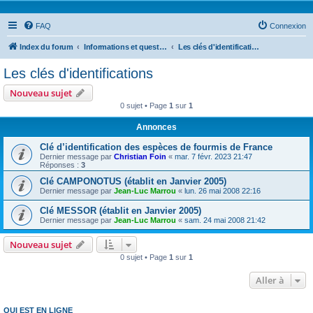
FAQ
Connexion
Index du forum
Informations et questions taxonomiques
Les clés d'identifications
Les clés d'identifications
Nouveau sujet
0 sujet • Page
1
sur
1
Annonces
Clé d’identification des espèces de fourmis de France
Dernier message par
Christian Foin
«
mar. 7 févr. 2023 21:47
Réponses :
3
Clé CAMPONOTUS (établit en Janvier 2005)
Dernier message par
Jean-Luc Marrou
«
lun. 26 mai 2008 22:16
Clé MESSOR (établit en Janvier 2005)
Dernier message par
Jean-Luc Marrou
«
sam. 24 mai 2008 21:42
Nouveau sujet
0 sujet • Page
1
sur
1
Aller à
QUI EST EN LIGNE