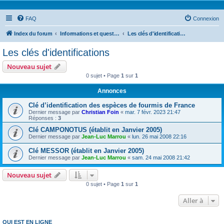
FAQ
Connexion
Index du forum
Informations et questions taxonomiques
Les clés d'identifications
Les clés d'identifications
Nouveau sujet
0 sujet • Page
1
sur
1
Annonces
Clé d’identification des espèces de fourmis de France
Dernier message par
Christian Foin
«
mar. 7 févr. 2023 21:47
Réponses :
3
Clé CAMPONOTUS (établit en Janvier 2005)
Dernier message par
Jean-Luc Marrou
«
lun. 26 mai 2008 22:16
Clé MESSOR (établit en Janvier 2005)
Dernier message par
Jean-Luc Marrou
«
sam. 24 mai 2008 21:42
Nouveau sujet
0 sujet • Page
1
sur
1
Aller à
QUI EST EN LIGNE