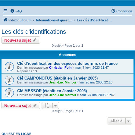
FAQ
Connexion
Index du forum
Informations et questions taxonomiques
Les clés d'identifications
Les clés d'identifications
Nouveau sujet
0 sujet • Page
1
sur
1
Annonces
Clé d’identification des espèces de fourmis de France
Dernier message par
Christian Foin
«
mar. 7 févr. 2023 21:47
Réponses :
3
Clé CAMPONOTUS (établit en Janvier 2005)
Dernier message par
Jean-Luc Marrou
«
lun. 26 mai 2008 22:16
Clé MESSOR (établit en Janvier 2005)
Dernier message par
Jean-Luc Marrou
«
sam. 24 mai 2008 21:42
Nouveau sujet
0 sujet • Page
1
sur
1
Aller à
QUI EST EN LIGNE