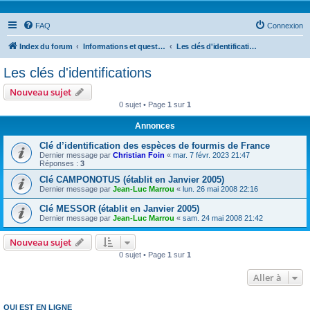
FAQ
Connexion
Index du forum
Informations et questions taxonomiques
Les clés d'identifications
Les clés d'identifications
Nouveau sujet
0 sujet • Page
1
sur
1
Annonces
Clé d’identification des espèces de fourmis de France
Dernier message par
Christian Foin
«
mar. 7 févr. 2023 21:47
Réponses :
3
Clé CAMPONOTUS (établit en Janvier 2005)
Dernier message par
Jean-Luc Marrou
«
lun. 26 mai 2008 22:16
Clé MESSOR (établit en Janvier 2005)
Dernier message par
Jean-Luc Marrou
«
sam. 24 mai 2008 21:42
Nouveau sujet
0 sujet • Page
1
sur
1
Aller à
QUI EST EN LIGNE