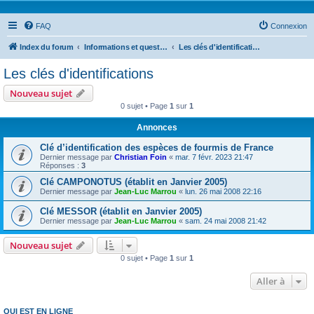
FAQ
Connexion
Index du forum
Informations et questions taxonomiques
Les clés d'identifications
Les clés d'identifications
Nouveau sujet
0 sujet • Page
1
sur
1
Annonces
Clé d’identification des espèces de fourmis de France
Dernier message par
Christian Foin
«
mar. 7 févr. 2023 21:47
Réponses :
3
Clé CAMPONOTUS (établit en Janvier 2005)
Dernier message par
Jean-Luc Marrou
«
lun. 26 mai 2008 22:16
Clé MESSOR (établit en Janvier 2005)
Dernier message par
Jean-Luc Marrou
«
sam. 24 mai 2008 21:42
Nouveau sujet
0 sujet • Page
1
sur
1
Aller à
QUI EST EN LIGNE