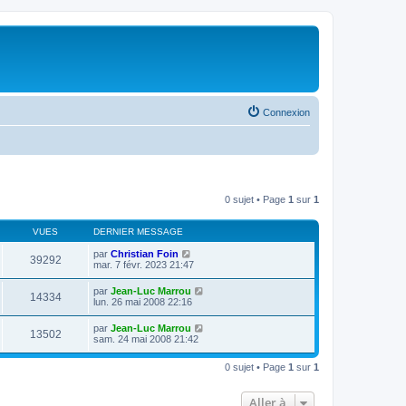
Connexion
0 sujet • Page
1
sur
1
VUES
DERNIER MESSAGE
par
Christian Foin
39292
mar. 7 févr. 2023 21:47
par
Jean-Luc Marrou
14334
lun. 26 mai 2008 22:16
par
Jean-Luc Marrou
13502
sam. 24 mai 2008 21:42
0 sujet • Page
1
sur
1
Aller à