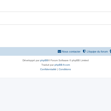
Nous contacter
L’équipe du forum
Développé par
phpBB
® Forum Software © phpBB Limited
Traduit par
phpBB-fr.com
Confidentialité
|
Conditions