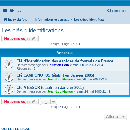
FAQ
Connexion
Index du forum
Informations et questions taxonomiques
Les clés d'identifications
Les clés d'identifications
Nouveau sujet
0 sujet • Page
1
sur
1
Annonces
Clé d’identification des espèces de fourmis de France
Dernier message par
Christian Foin
«
mar. 7 févr. 2023 21:47
Réponses :
3
Clé CAMPONOTUS (établit en Janvier 2005)
Dernier message par
Jean-Luc Marrou
«
lun. 26 mai 2008 22:16
Clé MESSOR (établit en Janvier 2005)
Dernier message par
Jean-Luc Marrou
«
sam. 24 mai 2008 21:42
Nouveau sujet
0 sujet • Page
1
sur
1
Aller à
QUI EST EN LIGNE