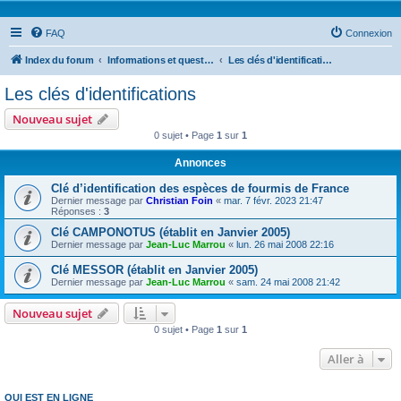
FAQ
Connexion
Index du forum
Informations et questions taxonomiques
Les clés d'identifications
Les clés d'identifications
Nouveau sujet
0 sujet • Page
1
sur
1
Annonces
Clé d’identification des espèces de fourmis de France
Dernier message par
Christian Foin
«
mar. 7 févr. 2023 21:47
Réponses :
3
Clé CAMPONOTUS (établit en Janvier 2005)
Dernier message par
Jean-Luc Marrou
«
lun. 26 mai 2008 22:16
Clé MESSOR (établit en Janvier 2005)
Dernier message par
Jean-Luc Marrou
«
sam. 24 mai 2008 21:42
Nouveau sujet
0 sujet • Page
1
sur
1
Aller à
QUI EST EN LIGNE