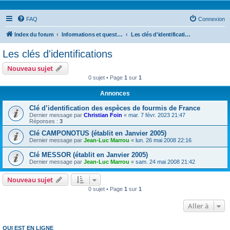
FAQ
Connexion
Index du forum
Informations et questions taxonomiques
Les clés d'identifications
Les clés d'identifications
Nouveau sujet
0 sujet • Page
1
sur
1
Annonces
Clé d’identification des espèces de fourmis de France
Dernier message par
Christian Foin
«
mar. 7 févr. 2023 21:47
Réponses :
3
Clé CAMPONOTUS (établit en Janvier 2005)
Dernier message par
Jean-Luc Marrou
«
lun. 26 mai 2008 22:16
Clé MESSOR (établit en Janvier 2005)
Dernier message par
Jean-Luc Marrou
«
sam. 24 mai 2008 21:42
Nouveau sujet
0 sujet • Page
1
sur
1
Aller à
QUI EST EN LIGNE