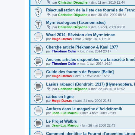
par
Christian Dégache
»
dim. 11 avr. 2010 12:44
Réactualisation de la liste des fourmis de Fran
par
Christian Dégache
»
mer. 30 déc. 2009 08:38
Myrmécologues (Taxonomistes)
par
Christian Dégache
»
dim. 18 oct. 2009 08:58
Ward 2014: Révision des Myrmicinae
par
Hugo Darras
»
mar. 2 sept. 2014 12:10
Cherche article Plekhanov & Kaul 1977
par
Théotime Colin
»
lun. 7 avr. 2014 23:17
Anciens articles disponibles via la société lin
par
Théotime Colin
»
mar. 1 avr. 2014 14:24
Guide des fourmis de France [Belin]
par
Hugo Darras
»
dim. 17 févr. 2013 15:53
Lasius rabaudi (Bondroit, 1917) (Hymenoptera,
par
Christian Dégache
»
mar. 22 juin 2010 18:52
cartes en ligne
par
Hugo Darras
»
sam. 21 nov. 2009 21:51
AntArea dans le magazine d'Acideformik
par
Jean-Luc Marrou
»
mer. 4 févr. 2009 23:39
Le Projet Walbru
par
Jean-Luc Marrou
»
lun. 26 mai 2008 22:43
Comment identifier la Fourmi d'argentine Line