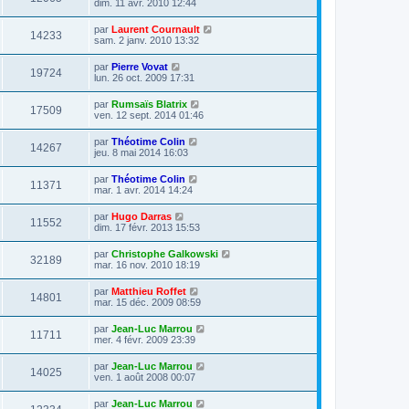
dim. 11 avr. 2010 12:44
par
Laurent Cournault
14233
sam. 2 janv. 2010 13:32
par
Pierre Vovat
19724
lun. 26 oct. 2009 17:31
par
Rumsaïs Blatrix
17509
ven. 12 sept. 2014 01:46
par
Théotime Colin
14267
jeu. 8 mai 2014 16:03
par
Théotime Colin
11371
mar. 1 avr. 2014 14:24
par
Hugo Darras
11552
dim. 17 févr. 2013 15:53
par
Christophe Galkowski
32189
mar. 16 nov. 2010 18:19
par
Matthieu Roffet
14801
mar. 15 déc. 2009 08:59
par
Jean-Luc Marrou
11711
mer. 4 févr. 2009 23:39
par
Jean-Luc Marrou
14025
ven. 1 août 2008 00:07
par
Jean-Luc Marrou