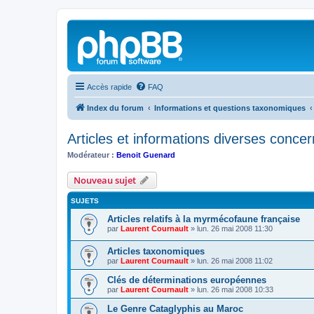
Accès rapide
FAQ
Index du forum
Informations et questions taxonomiques
Articles et informations diverses concern
Modérateur :
Benoit Guenard
Nouveau sujet
SUJETS
Articles relatifs à la myrmécofaune française
par
Laurent Cournault
»
lun. 26 mai 2008 11:30
Articles taxonomiques
par
Laurent Cournault
»
lun. 26 mai 2008 11:02
Clés de déterminations européennes
par
Laurent Cournault
»
lun. 26 mai 2008 10:33
Le Genre Cataglyphis au Maroc