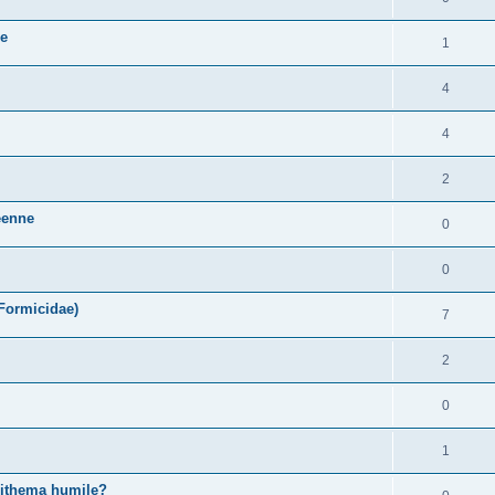
ce
1
4
4
2
néenne
0
0
 Formicidae)
7
2
0
1
pithema humile?