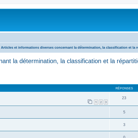
Articles et informations diverses concernant la détermination, la classification et la 
ant la détermination, la classification et la répart
RÉPONSES
23
1
2
3
5
3
0