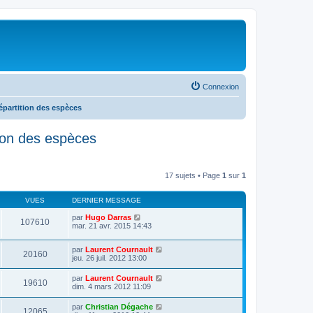
Connexion
répartition des espèces
ition des espèces
17 sujets • Page
1
sur
1
VUES
DERNIER MESSAGE
par
Hugo Darras
107610
mar. 21 avr. 2015 14:43
par
Laurent Cournault
20160
jeu. 26 juil. 2012 13:00
par
Laurent Cournault
19610
dim. 4 mars 2012 11:09
par
Christian Dégache
12065