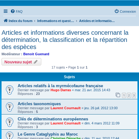
FAQ
Connexion
Index du forum
Informations et questions taxonomiques
Articles et informations diverses concernant la détermination, la classification et la répartition des espèces
Articles et informations diverses concernant la
détermination, la classification et la répartition
des espèces
Modérateur :
Benoit Guenard
Nouveau sujet
17 sujets • Page
1
sur
1
Sujets
Articles relatifs à la myrmécofaune française
Dernier message par
Hugo Darras
«
mar. 21 avr. 2015 14:43
Réponses :
23
1
2
3
Articles taxonomiques
Dernier message par
Laurent Cournault
«
jeu. 26 juil. 2012 13:00
Réponses :
5
Clés de déterminations européennes
Dernier message par
Laurent Cournault
«
dim. 4 mars 2012 11:09
Réponses :
3
Le Genre Cataglyphis au Maroc
Dernier message par
Christian Dégache
«
dim. 11 avr. 2010 12:44