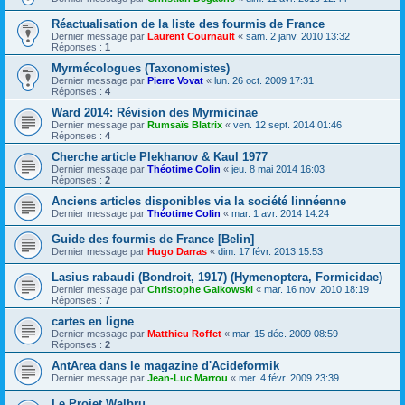
Réactualisation de la liste des fourmis de France
Dernier message par
Laurent Cournault
«
sam. 2 janv. 2010 13:32
Réponses :
1
Myrmécologues (Taxonomistes)
Dernier message par
Pierre Vovat
«
lun. 26 oct. 2009 17:31
Réponses :
4
Ward 2014: Révision des Myrmicinae
Dernier message par
Rumsaïs Blatrix
«
ven. 12 sept. 2014 01:46
Réponses :
4
Cherche article Plekhanov & Kaul 1977
Dernier message par
Théotime Colin
«
jeu. 8 mai 2014 16:03
Réponses :
2
Anciens articles disponibles via la société linnéenne
Dernier message par
Théotime Colin
«
mar. 1 avr. 2014 14:24
Guide des fourmis de France [Belin]
Dernier message par
Hugo Darras
«
dim. 17 févr. 2013 15:53
Lasius rabaudi (Bondroit, 1917) (Hymenoptera, Formicidae)
Dernier message par
Christophe Galkowski
«
mar. 16 nov. 2010 18:19
Réponses :
7
cartes en ligne
Dernier message par
Matthieu Roffet
«
mar. 15 déc. 2009 08:59
Réponses :
2
AntArea dans le magazine d'Acideformik
Dernier message par
Jean-Luc Marrou
«
mer. 4 févr. 2009 23:39
Le Projet Walbru