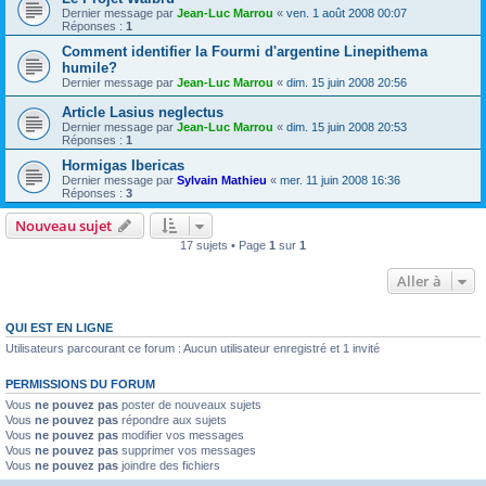
Dernier message par
Jean-Luc Marrou
«
ven. 1 août 2008 00:07
Réponses :
1
Comment identifier la Fourmi d'argentine Linepithema
humile?
Dernier message par
Jean-Luc Marrou
«
dim. 15 juin 2008 20:56
Article Lasius neglectus
Dernier message par
Jean-Luc Marrou
«
dim. 15 juin 2008 20:53
Réponses :
1
Hormigas Ibericas
Dernier message par
Sylvain Mathieu
«
mer. 11 juin 2008 16:36
Réponses :
3
Nouveau sujet
17 sujets • Page
1
sur
1
Aller à
QUI EST EN LIGNE
Utilisateurs parcourant ce forum : Aucun utilisateur enregistré et 1 invité
PERMISSIONS DU FORUM
Vous
ne pouvez pas
poster de nouveaux sujets
Vous
ne pouvez pas
répondre aux sujets
Vous
ne pouvez pas
modifier vos messages
Vous
ne pouvez pas
supprimer vos messages
Vous
ne pouvez pas
joindre des fichiers